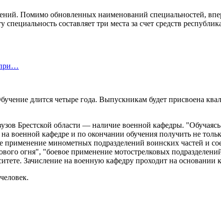
едений. Помимо обновленных наименований специальностей, впе
ту специальность составляет три места за счет средств республи
 при…
Обучение длится четыре года. Выпускникам будет присвоена кв
вузов Брестской области — наличие военной кафедры. "Обучаясь
а военной кафедре и по окончании обучения получить не только
вое применение минометных подразделений воинских частей и с
ового огня", "боевое применение мотострелковых подразделений
итете. Зачисление на военную кафедру проходит на основании ко
человек.