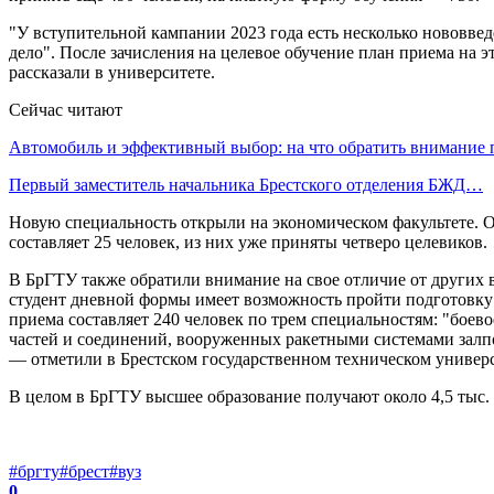
"У вступительной кампании 2023 года есть несколько нововв
дело". После зачисления на целевое обучение план приема на э
рассказали в университете.
Сейчас читают
Автомобиль и эффективный выбор: на что обратить внимание
Первый заместитель начальника Брестского отделения БЖД…
Новую специальность открыли на экономическом факультете. 
составляет 25 человек, из них уже приняты четверо целевиков.
В БрГТУ также обратили внимание на свое отличие от других 
студент дневной формы имеет возможность пройти подготовку н
приема составляет 240 человек по трем специальностям: "бое
частей и соединений, вооруженных ракетными системами залп
— отметили в Брестском государственном техническом универс
В целом в БрГТУ высшее образование получают около 4,5 тыс. 
#бргту
#брест
#вуз
0