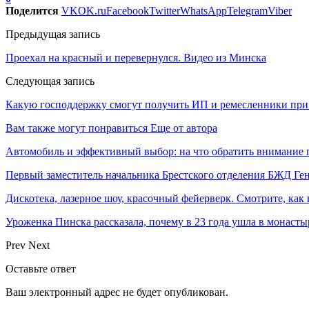
Поделится
VK
OK.ru
Facebook
Twitter
WhatsApp
Telegram
Viber
Предыдущая запись
Проехал на красный и перевернулся. Видео из Минска
Следующая запись
Какую господдержку смогут получить ИП и ремесленники при
Вам также могут понравиться
Еще от автора
Автомобиль и эффективный выбор: на что обратить внимание 
Первый заместитель начальника Брестского отделения БЖД Г
Дискотека, лазерное шоу, красочный фейерверк. Смотрите, ка
Уроженка Пинска рассказала, почему в 23 года ушла в монастыр
Prev
Next
Оставьте ответ
Ваш электронный адрес не будет опубликован.