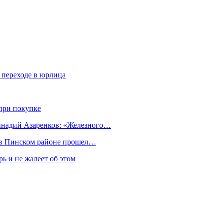
 переходе в юрлица
при покупке
еннадий Азаренков: «Железного…
к в Пинском районе прошел…
ь и не жалеет об этом