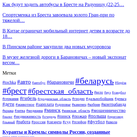
Как будут ходить автобусы в Бресте на Радуницу (22-25…
Спортсменка из Бреста завоевала золото Гран-при по
тяжелой…
В Китае ограничат мобильный интернет детям в возрасте до
18…
В Пинском районе закупили два новых мусоровоза
В музее железной дороги в Барановичах – новый экспонат
весом…
Метки
#беларусь
#авто
#барановичи
#tochka
#автобус
#берёза
#брест
#брестская_область
#вело
#вуз
#гандбол
#гибель
#дальнобойщик
#германия
#гродно
#гродненская_область
#деньга
#дети
#зарплата
#животное
#контрабанда
#здоровье
#каменец
#кобрин
#минск
#мошенничество
#кража
#литва
#медицина
#минская_область
#пожар
#польша
#пинск
#недвижимость
#налог
#приговор
#очередь
#работа
#футбол
#суд
#россия
#телефон
#пьяный
#сигарета
#школа
Куранты и Кремль: символы России, созданные