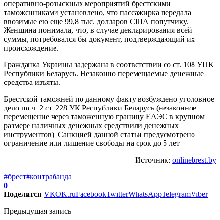
оперативно-розыскных мероприятий брестскими
таможенниками установлено, что пассажирка передала
ввозимые ею еще 99,8 тыс. долларов США попутчику.
Женщина понимала, что, в случае декларирования всей
суммы, потребовался бы документ, подтверждающий их
происхождение.
Гражданка Украины задержана в соответствии со ст. 108 УПК
Республики Беларусь. Незаконно перемещаемые денежные
средства изъяты.
Брестской таможней по данному факту возбуждено уголовное
дело по ч. 2 ст. 228 УК Республики Беларусь (незаконное
перемещение через таможенную границу ЕАЭС в крупном
размере наличных денежных средствили денежных
инструментов). Санкцией данной статьи предусмотрено
ограничение или лишение свободы на срок до 5 лет
Источник:
onlinebrest.by
#брест
#контрабанда
0
Поделится
VK
OK.ru
Facebook
Twitter
WhatsApp
Telegram
Viber
Предыдущая запись