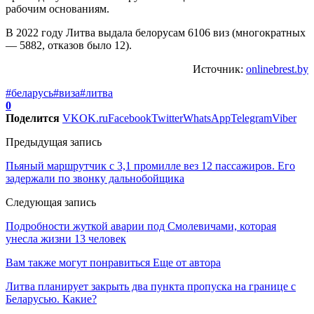
рабочим основаниям.
В 2022 году Литва выдала белорусам 6106 виз (многократных
— 5882, отказов было 12).
Источник:
onlinebrest.by
#беларусь
#виза
#литва
0
Поделится
VK
OK.ru
Facebook
Twitter
WhatsApp
Telegram
Viber
Предыдущая запись
Пьяный маршрутчик с 3,1 промилле вез 12 пассажиров. Его
задержали по звонку дальнобойщика
Следующая запись
Подробности жуткой аварии под Смолевичами, которая
унесла жизни 13 человек
Вам также могут понравиться
Еще от автора
Литва планирует закрыть два пункта пропуска на границе с
Беларусью. Какие?