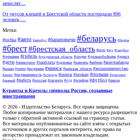
зачислят…
От укусов клещей в Брестской области пострадали 896
человек,…
Метки
#беларусь
#авто
#барановичи
#tochka
#автобус
#берёза
#брест
#брестская_область
#вело
#вуз
#гандбол
#гибель
#дальнобойщик
#германия
#гродно
#гродненская_область
#деньга
#дети
#зарплата
#животное
#контрабанда
#здоровье
#каменец
#кобрин
#минск
#мошенничество
#кража
#литва
#медицина
#минская_область
#пожар
#польша
#пинск
#недвижимость
#налог
#приговор
#очередь
#работа
#футбол
#суд
#россия
#телефон
#пьяный
#сигарета
#школа
Куранты и Кремль: символы России, созданные
иностранцами
© 2026 - Издательство Беларусь. Все права защищены.
Любое копирование материалов с нашего ресурса разрешается
только с обратной активной ссылкой на страницу статьи.
Все материалы опубликованные на сайте взяты с открытых
источников и других порталов интернета, все права на
авторство принадлежат их законным владельцам.