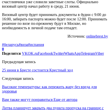
счастливчики уже словили заветные слоты. Официально
визовый центр начал работу в среду, 21 июня.
Визовый центр будет принимать документы в будни с 9:00 до
16:00, забирать паспорта можно будет после 12:00. Принимать
решение по визе по-прежнему будут в Москве, но
необходимость в личной подаче там отпадет.
Источник:
onlinebrest.by
#беларусь
#виза
#испания
0
Поделится
VK
OK.ru
Facebook
Twitter
WhatsApp
Telegram
Viber
Предыдущая запись
25 июня в Бресте состоится Крестный ход
Следующая запись
Высокие температуры: как пережить жару без вреда для
здоровья
Вам также могут понравиться
Еще от автора
Литва планирует закрыть два пункта пропуска на границе с