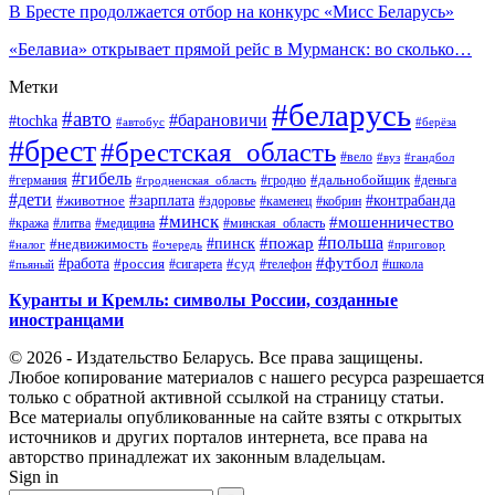
В Бресте продолжается отбор на конкурс «Мисс Беларусь»
«Белавиа» открывает прямой рейс в Мурманск: во сколько…
Метки
#беларусь
#авто
#барановичи
#tochka
#автобус
#берёза
#брест
#брестская_область
#вело
#вуз
#гандбол
#гибель
#дальнобойщик
#германия
#гродно
#гродненская_область
#деньга
#дети
#зарплата
#животное
#контрабанда
#здоровье
#каменец
#кобрин
#минск
#мошенничество
#кража
#литва
#медицина
#минская_область
#пожар
#польша
#пинск
#недвижимость
#налог
#приговор
#очередь
#работа
#футбол
#суд
#россия
#телефон
#пьяный
#сигарета
#школа
Куранты и Кремль: символы России, созданные
иностранцами
© 2026 - Издательство Беларусь. Все права защищены.
Любое копирование материалов с нашего ресурса разрешается
только с обратной активной ссылкой на страницу статьи.
Все материалы опубликованные на сайте взяты с открытых
источников и других порталов интернета, все права на
авторство принадлежат их законным владельцам.
Sign in