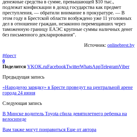
денежные средства в сумме, превышающей $10 тыс.,
подлежат конфискации в доход государства как предмет
преступления, — обратили внимание в прокуратуре. — В
этом году в Брестской области возбуждено уже 11 уголовных
дел в отношение граждан, незаконно перемещавших через
таможенную границу ЕАЭС крупные суммы наличных денег
без письменного декларирования".
Источник:
onlinebrest.by
#брест
0
Поделится
VK
OK.ru
Facebook
Twitter
WhatsApp
Telegram
Viber
Предыдущая запись
«Народную зарядку» в Бресте проведут на центральной арене
города 24 июня
Следующая запись
В Минске водитель Toyota сбила девятилетнего ребенка на
велосипеде
Вам также могут понравиться
Еще от автора