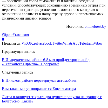
— обеспечении сбора таможенных платежей, создании
условий, способствующих сокращению временных затрат при
пересечении границы, усилении таможенного контроля в
отношении ввозимых в нашу страну грузов и перемещаемых
физическими лицами товаров.
Источник:
onlinebrest.by
#брест
#таможня
0
Поделится
VK
OK.ru
Facebook
Twitter
WhatsApp
Telegram
Viber
Предыдущая запись
В Ивацевичском районе 6-8 мая пройдет трофи-рейд
«Телеханская дрыгва». Программа
Следующая запись
В Пинском районе перевернулся автомобиль
Вам также могут понравиться
Еще от автора
Литва планирует закрыть два пункта пропуска на границе с
Беларусью. Какие?