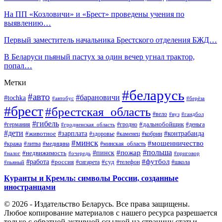
На ПП «Козловичи» и «Брест» проведены учения по
выявлению…
Первый заместитель начальника Брестского отделения БЖД…
В Беларуси пьяный пастух за один вечер угнал трактор,
попал…
Метки
#беларусь
#авто
#барановичи
#tochka
#автобус
#берёза
#брест
#брестская_область
#вело
#вуз
#гандбол
#гибель
#дальнобойщик
#германия
#гродно
#гродненская_область
#деньга
#дети
#зарплата
#животное
#контрабанда
#здоровье
#каменец
#кобрин
#минск
#мошенничество
#кража
#литва
#медицина
#минская_область
#пожар
#польша
#пинск
#недвижимость
#налог
#приговор
#очередь
#работа
#футбол
#суд
#россия
#телефон
#пьяный
#сигарета
#школа
Куранты и Кремль: символы России, созданные
иностранцами
© 2026 - Издательство Беларусь. Все права защищены.
Любое копирование материалов с нашего ресурса разрешается
только с обратной активной ссылкой на страницу статьи.