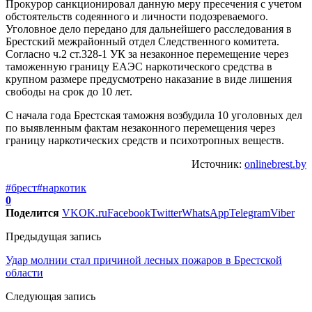
Прокурор санкционировал данную меру пресечения с учетом
обстоятельств содеянного и личности подозреваемого.
Уголовное дело передано для дальнейшего расследования в
Брестский межрайонный отдел Следственного комитета.
Согласно ч.2 ст.328-1 УК за незаконное перемещение через
таможенную границу ЕАЭС наркотического средства в
крупном размере предусмотрено наказание в виде лишения
свободы на срок до 10 лет.
С начала года Брестская таможня возбудила 10 уголовных дел
по выявленным фактам незаконного перемещения через
границу наркотических средств и психотропных веществ.
Источник:
onlinebrest.by
#брест
#наркотик
0
Поделится
VK
OK.ru
Facebook
Twitter
WhatsApp
Telegram
Viber
Предыдущая запись
Удар молнии стал причиной лесных пожаров в Брестской
области
Следующая запись