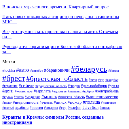
В поисках утраченного времени. Квартирный вопрос
Пять новых пожарных автоцистерн переданы в гарнизоны
МЧС…
Все, что нужно знать про ставки налога на авто. Отвечаем
на…
Руководитель организации в Брестской области оштрафован
за…
Метки
#беларусь
#авто
#барановичи
#tochka
#автобус
#берёза
#брест
#брестская_область
#вело
#вуз
#гандбол
#гибель
#дальнобойщик
#германия
#гродно
#гродненская_область
#деньга
#дети
#зарплата
#животное
#контрабанда
#здоровье
#каменец
#кобрин
#минск
#мошенничество
#кража
#литва
#медицина
#минская_область
#пожар
#польша
#пинск
#недвижимость
#налог
#приговор
#очередь
#работа
#футбол
#суд
#россия
#телефон
#пьяный
#сигарета
#школа
Куранты и Кремль: символы России, созданные
иностранцами