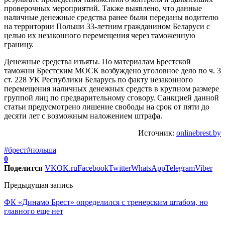
проверочных мероприятий. Также выявлено, что данные
наличные денежные средства ранее были переданы водителю
на территории Польши 33-летним гражданином Беларуси с
целью их незаконного перемещения через таможенную
границу.
Денежные средства изъяты. По материалам Брестской
таможни Брестским МОСК возбуждено уголовное дело по ч. 3
ст. 228 УК Республики Беларусь по факту незаконного
перемещения наличных денежных средств в крупном размере
группой лиц по предварительному сговору. Санкцией данной
статьи предусмотрено лишение свободы на срок от пяти до
десяти лет с возможным наложением штрафа.
Источник:
onlinebrest.by
#брест
#польша
0
Поделится
VK
OK.ru
Facebook
Twitter
WhatsApp
Telegram
Viber
Предыдущая запись
ФК «Динамо Брест» определился с тренерским штабом, но
главного еще нет