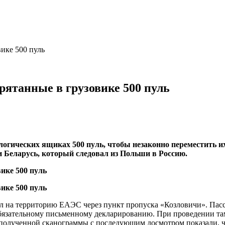
ике 500 пуль
ятанные в грузовике 500 пуль
логических ящиках 500 пуль, чтобы незаконно переместить 
и Беларусь, который следовал из Польши в Россию.
л на территорию ЕАЭС через пункт пропуска «Козловичи». Па
 обязательному письменному декларированию. При проведении т
олученной сканограммы с последующим досмотром показали, чт