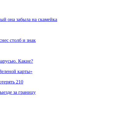
рый она забыла на скамейка
нес столб и знак
ларусью. Какие?
«Зеленой карты»
отерять 210
ыезде за границу