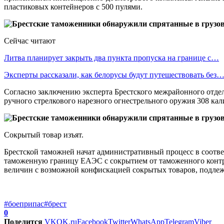
пластиковых контейнеров с 500 пулями.
Сейчас читают
Литва планирует закрыть два пункта пропуска на границе с…
Эксперты рассказали, как белорусы будут путешествовать без
Согласно заключению эксперта Брестского межрайонного отдел
ручного стрелкового нарезного огнестрельного оружия 308 кал
Сокрытый товар изъят.
Брестской таможней начат административный процесс в соотве
таможенную границу ЕАЭС с сокрытием от таможенного контрол
величин с возможной конфискацией сокрытых товаров, подл
#боеприпас
#брест
0
Поделится
VK
OK.ru
Facebook
Twitter
WhatsApp
Telegram
Viber