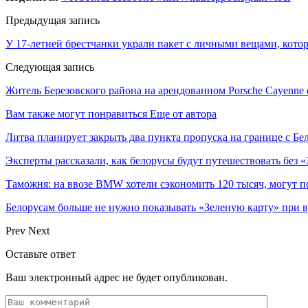
Предыдущая запись
У 17-летней брестчанки украли пакет с личными вещами, кото
Следующая запись
Житель Березовского района на арендованном Porsche Cayenne с
Вам также могут понравиться
Еще от автора
Литва планирует закрыть два пункта пропуска на границе с Бе
Эксперты рассказали, как белорусы будут путешествовать без 
Таможня: на ввозе BMW хотели сэкономить 120 тысяч, могут п
Белорусам больше не нужно показывать «Зеленую карту» при в
Prev
Next
Оставьте ответ
Ваш электронный адрес не будет опубликован.