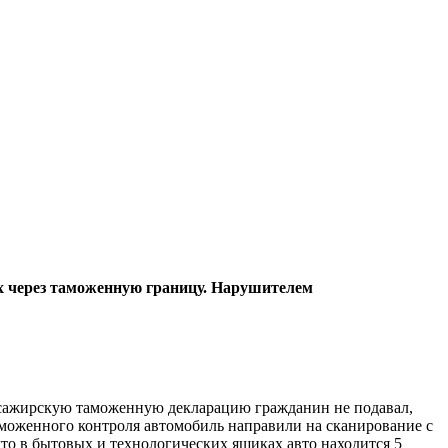
их через таможенную границу. Нарушителем
ссажирскую таможенную декларацию гражданин не подавал,
аможенного контроля автомобиль направили на сканирование с
о в бытовых и технологических ящиках авто находится 5