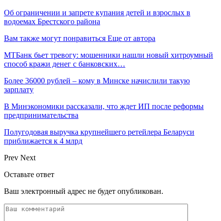
Об ограничении и запрете купания детей и взрослых в
водоемах Брестского района
Вам также могут понравиться
Еще от автора
МТБанк бьет тревогу: мошенники нашли новый хитроумный
способ кражи денег с банковских…
Более 36000 рублей – кому в Минске начислили такую
зарплату
В Минэкономики рассказали, что ждет ИП после реформы
предпринимательства
Полугодовая выручка крупнейшего ретейлера Беларуси
приближается к 4 млрд
Prev
Next
Оставьте ответ
Ваш электронный адрес не будет опубликован.