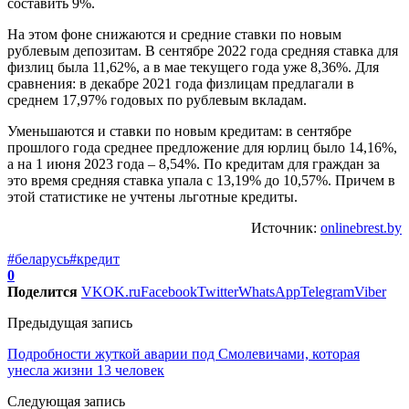
составить 9%.
На этом фоне снижаются и средние ставки по новым
рублевым депозитам. В сентябре 2022 года средняя ставка для
физлиц была 11,62%, а в мае текущего года уже 8,36%. Для
сравнения: в декабре 2021 года физлицам предлагали в
среднем 17,97% годовых по рублевым вкладам.
Уменьшаются и ставки по новым кредитам: в сентябре
прошлого года среднее предложение для юрлиц было 14,16%,
а на 1 июня 2023 года – 8,54%. По кредитам для граждан за
это время средняя ставка упала с 13,19% до 10,57%. Причем в
этой статистике не учтены льготные кредиты.
Источник:
onlinebrest.by
#беларусь
#кредит
0
Поделится
VK
OK.ru
Facebook
Twitter
WhatsApp
Telegram
Viber
Предыдущая запись
Подробности жуткой аварии под Смолевичами, которая
унесла жизни 13 человек
Следующая запись