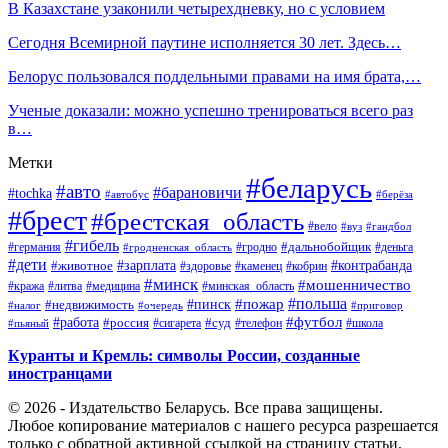
В Казахстане узаконили четырехдневку, но с условием
Сегодня Всемирной паутине исполняется 30 лет. Здесь…
Белорус пользовался поддельными правами на имя брата,…
Ученые доказали: можно успешно тренироваться всего раз
в…
Метки
#беларусь
#авто
#барановичи
#tochka
#автобус
#берёза
#брест
#брестская_область
#вело
#вуз
#гандбол
#гибель
#дальнобойщик
#германия
#гродно
#гродненская_область
#деньга
#дети
#зарплата
#животное
#контрабанда
#здоровье
#каменец
#кобрин
#минск
#мошенничество
#кража
#литва
#медицина
#минская_область
#пожар
#польша
#пинск
#недвижимость
#налог
#приговор
#очередь
#работа
#футбол
#суд
#россия
#телефон
#пьяный
#сигарета
#школа
Куранты и Кремль: символы России, созданные
иностранцами
© 2026 - Издательство Беларусь. Все права защищены.
Любое копирование материалов с нашего ресурса разрешается
только с обратной активной ссылкой на страницу статьи.