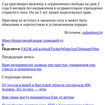
Суд приговорил мужчину к ограничению свободы на срок 2
года 6 месяцев без направления в исправительное учреждение
открытого типа. Он на 5 лет лишен водительских прав.
Приговор не вступил в законную силу и может быть
обжалован и опротестован в установленном порядке.
Источник:
onlinebrest.by
#брест
#приговор
#скорая_помощь
#суд
0
Поделится
VK
OK.ru
Facebook
Twitter
WhatsApp
Telegram
Viber
Предыдущая запись
Врач-эндокринолог назвала три простых упражнения при
стрессе и неприятностях
Следующая запись
От укусов клещей в Брестской области пострадали 896
человек, 411 из них — дети
Вам также могут понравиться
Еще от автора