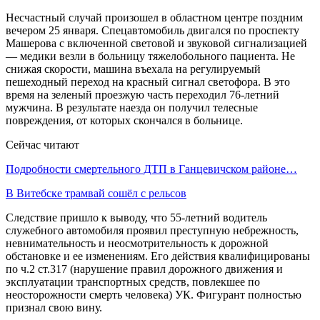
Несчастный случай произошел в областном центре поздним
вечером 25 января. Спецавтомобиль двигался по проспекту
Машерова с включенной световой и звуковой сигнализацией
— медики везли в больницу тяжелобольного пациента. Не
снижая скорости, машина въехала на регулируемый
пешеходный переход на красный сигнал светофора. В это
время на зеленый проезжую часть переходил 76-летний
мужчина. В результате наезда он получил телесные
повреждения, от которых скончался в больнице.
Сейчас читают
Подробности смертельного ДТП в Ганцевичском районе…
В Витебске трамвай сошёл с рельсов
Следствие пришло к выводу, что 55-летний водитель
служебного автомобиля проявил преступную небрежность,
невнимательность и неосмотрительность к дорожной
обстановке и ее изменениям. Его действия квалифицированы
по ч.2 ст.317 (нарушение правил дорожного движения и
эксплуатации транспортных средств, повлекшее по
неосторожности смерть человека) УК. Фигурант полностью
признал свою вину.