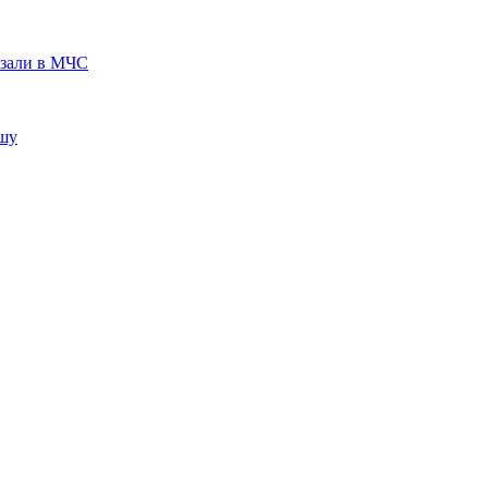
азали в МЧС
ышу