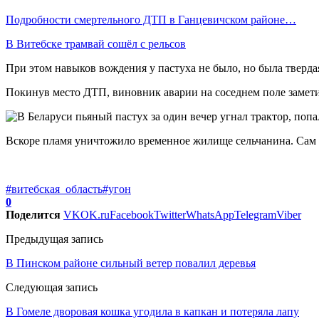
Подробности смертельного ДТП в Ганцевичском районе…
В Витебске трамвай сошёл с рельсов
При этом навыков вождения у пастуха не было, но была твердая
Покинув место ДТП, виновник аварии на соседнем поле заметил
Вскоре пламя уничтожило временное жилище сельчанина. Сам о
#витебская_область
#угон
0
Поделится
VK
OK.ru
Facebook
Twitter
WhatsApp
Telegram
Viber
Предыдущая запись
В Пинском районе сильный ветер повалил деревья
Следующая запись
В Гомеле дворовая кошка угодила в капкан и потеряла лапу