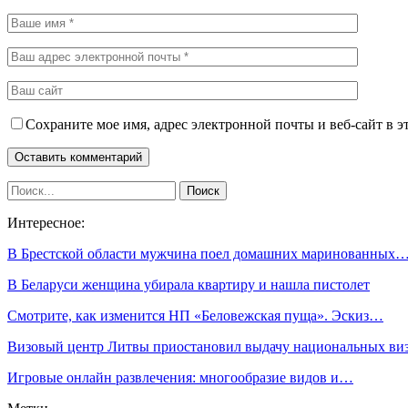
Сохраните мое имя, адрес электронной почты и веб-сайт в э
Интересное:
В Брестской области мужчина поел домашних маринованных
В Беларуси женщина убирала квартиру и нашла пистолет
Смотрите, как изменится НП «Беловежская пуща». Эскиз…
Визовый центр Литвы приостановил выдачу национальных в
Игровые онлайн развлечения: многообразие видов и…