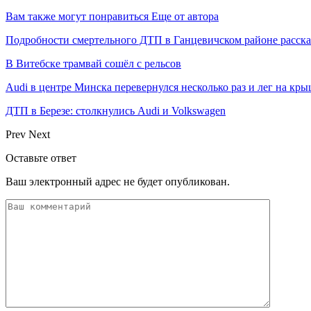
Вам также могут понравиться
Еще от автора
Подробности смертельного ДТП в Ганцевичском районе расск
В Витебске трамвай сошёл с рельсов
Audi в центре Минска перевернулся несколько раз и лег на кр
ДТП в Березе: столкнулись Audi и Volkswagen
Prev
Next
Оставьте ответ
Ваш электронный адрес не будет опубликован.