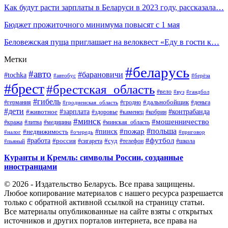
Как будут расти зарплаты в Беларуси в 2023 году, рассказала…
Бюджет прожиточного минимума повысят с 1 мая
Беловежская пуща приглашает на велоквест «Еду в гости к…
Метки
#беларусь
#авто
#барановичи
#tochka
#автобус
#берёза
#брест
#брестская_область
#вело
#вуз
#гандбол
#гибель
#дальнобойщик
#германия
#гродно
#гродненская_область
#деньга
#дети
#зарплата
#животное
#контрабанда
#здоровье
#каменец
#кобрин
#минск
#мошенничество
#кража
#литва
#медицина
#минская_область
#пожар
#польша
#пинск
#недвижимость
#налог
#приговор
#очередь
#работа
#футбол
#суд
#россия
#телефон
#пьяный
#сигарета
#школа
Куранты и Кремль: символы России, созданные
иностранцами
© 2026 - Издательство Беларусь. Все права защищены.
Любое копирование материалов с нашего ресурса разрешается
только с обратной активной ссылкой на страницу статьи.
Все материалы опубликованные на сайте взяты с открытых
источников и других порталов интернета, все права на