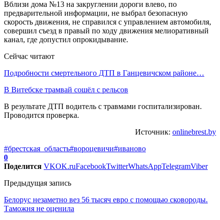
Вблизи дома №13 на закруглении дороги влево, по
предварительной информации, не выбрал безопасную
скорость движения, не справился с управлением автомобиля,
совершил съезд в правый по ходу движения мелиоративный
канал, где допустил опрокидывание.
Сейчас читают
Подробности смертельного ДТП в Ганцевичском районе…
В Витебске трамвай сошёл с рельсов
В результате ДТП водитель с травмами госпитализирован.
Проводится проверка.
Источник:
onlinebrest.by
#брестская_область
#вороцевичи
#иваново
0
Поделится
VK
OK.ru
Facebook
Twitter
WhatsApp
Telegram
Viber
Предыдущая запись
Белорус незаметно вез 56 тысяч евро с помощью сковороды.
Таможня не оценила