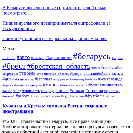
В Беларуси вывели новые сорта картофеля. Только
посмотрите,…
Индивидуального предпринимателя оштрафовали за
экскурсию по…
Совмин установил размеры выплат донорам крови
Метки
#беларусь
#авто
#барановичи
#tochka
#автобус
#берёза
#брест
#брестская_область
#вело
#вуз
#гандбол
#гибель
#дальнобойщик
#германия
#гродно
#гродненская_область
#деньга
#дети
#зарплата
#животное
#контрабанда
#здоровье
#каменец
#кобрин
#минск
#мошенничество
#кража
#литва
#медицина
#минская_область
#пожар
#польша
#пинск
#недвижимость
#налог
#приговор
#очередь
#работа
#футбол
#суд
#россия
#телефон
#пьяный
#сигарета
#школа
Куранты и Кремль: символы России, созданные
иностранцами
© 2026 - Издательство Беларусь. Все права защищены.
Любое копирование материалов с нашего ресурса разрешается
только с обратной активной ссылкой на страницу статьи.