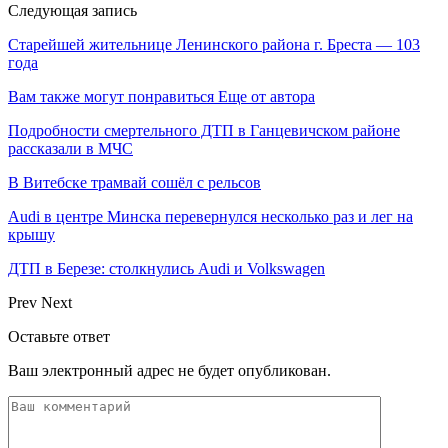
Следующая запись
Старейшей жительнице Ленинского района г. Бреста — 103
года
Вам также могут понравиться
Еще от автора
Подробности смертельного ДТП в Ганцевичском районе
рассказали в МЧС
В Витебске трамвай сошёл с рельсов
Audi в центре Минска перевернулся несколько раз и лег на
крышу
ДТП в Березе: столкнулись Audi и Volkswagen
Prev
Next
Оставьте ответ
Ваш электронный адрес не будет опубликован.