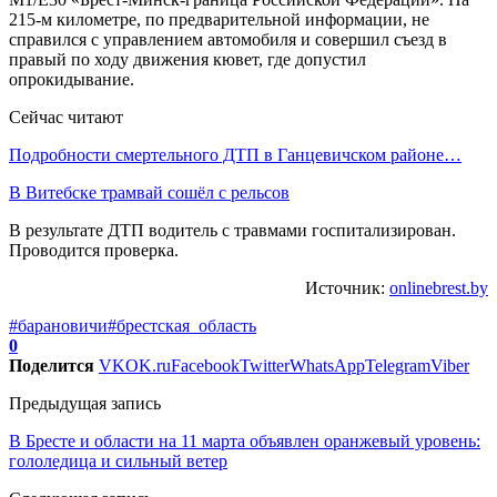
215-м километре, по предварительной информации, не
справился с управлением автомобиля и совершил съезд в
правый по ходу движения кювет, где допустил
опрокидывание.
Сейчас читают
Подробности смертельного ДТП в Ганцевичском районе…
В Витебске трамвай сошёл с рельсов
В результате ДТП водитель с травмами госпитализирован.
Проводится проверка.
Источник:
onlinebrest.by
#барановичи
#брестская_область
0
Поделится
VK
OK.ru
Facebook
Twitter
WhatsApp
Telegram
Viber
Предыдущая запись
В Бресте и области на 11 марта объявлен оранжевый уровень:
гололедица и сильный ветер