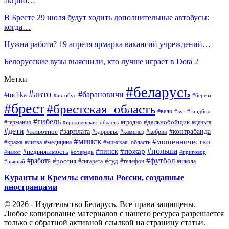
акцию…
В Бресте 29 июля будут ходить дополнительные автобусы:
когда…
Нужна работа? 19 апреля ярмарка вакансий учреждений…
Белорусские вузы выяснили, кто лучше играет в Dota 2
Метки
#беларусь
#авто
#барановичи
#tochka
#автобус
#берёза
#брест
#брестская_область
#вело
#вуз
#гандбол
#гибель
#дальнобойщик
#германия
#гродно
#гродненская_область
#деньга
#дети
#зарплата
#животное
#контрабанда
#здоровье
#каменец
#кобрин
#минск
#мошенничество
#кража
#литва
#медицина
#минская_область
#пожар
#польша
#пинск
#недвижимость
#налог
#приговор
#очередь
#работа
#футбол
#суд
#россия
#телефон
#пьяный
#сигарета
#школа
Куранты и Кремль: символы России, созданные
иностранцами
© 2026 - Издательство Беларусь. Все права защищены.
Любое копирование материалов с нашего ресурса разрешается
только с обратной активной ссылкой на страницу статьи.