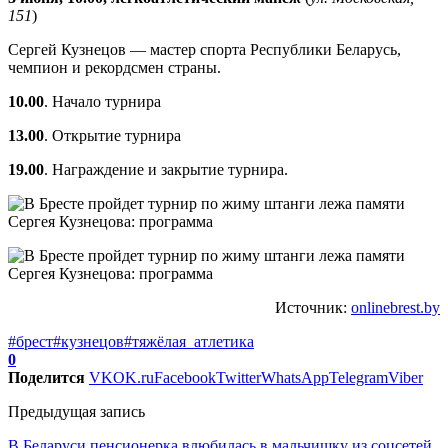
151
)
Сергей Кузнецов — мастер спорта Республики Беларусь,
чемпион и рекордсмен страны.
10.00
. Начало турнира
13.00
. Открытие турнира
19.00
. Награждение и закрытие турнира.
Источник:
onlinebrest.by
#брест
#кузнецов
#тяжёлая_атлетика
0
Поделится
VK
OK.ru
Facebook
Twitter
WhatsApp
Telegram
Viber
Предыдущая запись
В Беларуси пенсионерка влюбилась в мальчишку из соцсетей