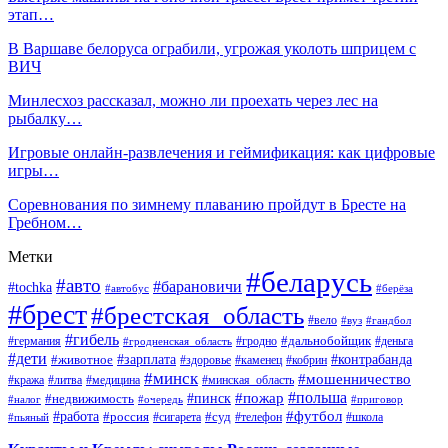
этап…
В Варшаве белоруса ограбили, угрожая уколоть шприцем с
ВИЧ
Минлесхоз рассказал, можно ли проехать через лес на
рыбалку…
Игровые онлайн-развлечения и геймификация: как цифровые
игры…
Соревнования по зимнему плаванию пройдут в Бресте на
Гребном…
Метки
#беларусь
#авто
#барановичи
#tochka
#автобус
#берёза
#брест
#брестская_область
#вело
#вуз
#гандбол
#гибель
#дальнобойщик
#германия
#гродно
#гродненская_область
#деньга
#дети
#зарплата
#животное
#контрабанда
#здоровье
#каменец
#кобрин
#минск
#мошенничество
#кража
#литва
#медицина
#минская_область
#пожар
#польша
#пинск
#недвижимость
#налог
#приговор
#очередь
#работа
#футбол
#суд
#россия
#телефон
#пьяный
#сигарета
#школа