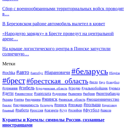
Сбор с военнообязанными территориальных войск проводят
в…
В Березовском районе автомобиль вылетел в кювет
«Народную зарядку» в Бресте проведут на центральной
арене…
На крыше логистического центра в Пинске запустили
солнечную…
Метки
#беларусь
#авто
#барановичи
#tochka
#автобус
#берёза
#брест
#брестская_область
#вело
#вуз
#гандбол
#гибель
#дальнобойщик
#германия
#гродно
#гродненская_область
#деньга
#дети
#зарплата
#животное
#контрабанда
#здоровье
#каменец
#кобрин
#минск
#мошенничество
#кража
#литва
#медицина
#минская_область
#пожар
#польша
#пинск
#недвижимость
#налог
#приговор
#очередь
#работа
#футбол
#суд
#россия
#телефон
#пьяный
#сигарета
#школа
Куранты и Кремль: символы России, созданные
иностранцами