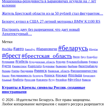
Мошенника-рецидивиста в Барановичах осудили на 7 лет
колонии
Житель Брестской области из-за 50 рублей стал фигурантом…
Белорус купил в США 27-летний мотоцикл BMW K1100 RS
Построить дачу без разрешения: что дает новый
Архитектурный…
Метки
#беларусь
#авто
#барановичи
#tochka
#автобус
#берёза
#брест
#брестская_область
#вело
#вуз
#гандбол
#гибель
#дальнобойщик
#германия
#гродно
#гродненская_область
#деньга
#дети
#зарплата
#животное
#контрабанда
#здоровье
#каменец
#кобрин
#минск
#мошенничество
#кража
#литва
#медицина
#минская_область
#пожар
#польша
#пинск
#недвижимость
#налог
#приговор
#очередь
#работа
#футбол
#суд
#россия
#телефон
#пьяный
#сигарета
#школа
Куранты и Кремль: символы России, созданные
иностранцами
© 2026 - Издательство Беларусь. Все права защищены.
Любое копирование материалов с нашего ресурса разрешается