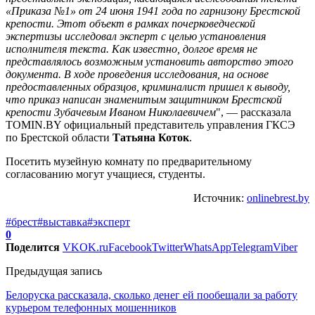
«Приказа №1» от 24 июня 1941 года по гарнизону Брестской
крепости. Этот объект в рамках почерковедческой
экспертизы исследовал эксперт с целью установления
исполнителя текста. Как известно, долгое время не
представлялось возможным установить авторство этого
документа. В ходе проведения исследования, на основе
предоставленных образцов, криминалист пришел к выводу,
что приказ написан знаменитым защитником Брестской
крепости Зубачевым Иваном Николаевичем
", — рассказала
TOMIN.BY официальный представитель управления ГКСЭ
по Брестской области
Татьяна Коток
.
Посетить музейную комнату по предварительному
согласованию могут учащиеся, студенты.
Источник:
onlinebrest.by
#брест
#выставка
#эксперт
0
Поделится
VK
OK.ru
Facebook
Twitter
WhatsApp
Telegram
Viber
Предыдущая запись
Белоруска рассказала, сколько денег ей пообещали за работу
курьером телефонных мошенников