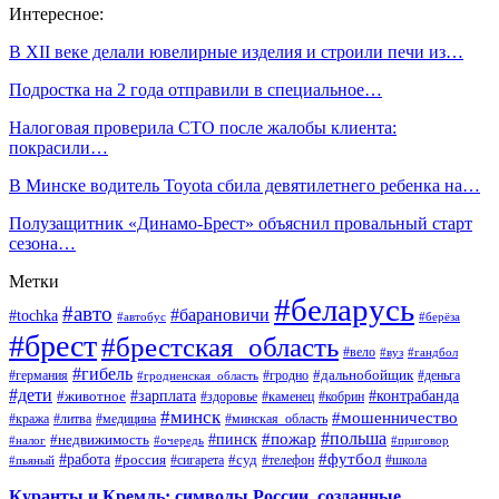
Интересное:
В XII веке делали ювелирные изделия и строили печи из…
Подростка на 2 года отправили в специальное…
Налоговая проверила СТО после жалобы клиента:
покрасили…
В Минске водитель Toyota сбила девятилетнего ребенка на…
Полузащитник «Динамо-Брест» объяснил провальный старт
сезона…
Метки
#беларусь
#авто
#барановичи
#tochka
#автобус
#берёза
#брест
#брестская_область
#вело
#вуз
#гандбол
#гибель
#дальнобойщик
#германия
#гродно
#гродненская_область
#деньга
#дети
#зарплата
#животное
#контрабанда
#здоровье
#каменец
#кобрин
#минск
#мошенничество
#кража
#литва
#медицина
#минская_область
#пожар
#польша
#пинск
#недвижимость
#налог
#приговор
#очередь
#работа
#футбол
#суд
#россия
#телефон
#пьяный
#сигарета
#школа
Куранты и Кремль: символы России, созданные