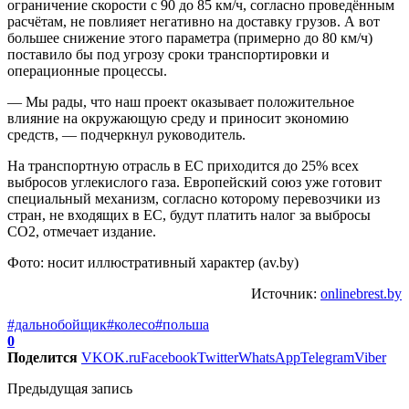
ограничение скорости с 90 до 85 км/ч, согласно проведённым
расчётам, не повлияет негативно на доставку грузов. А вот
большее снижение этого параметра (примерно до 80 км/ч)
поставило бы под угрозу сроки транспортировки и
операционные процессы.
— Мы рады, что наш проект оказывает положительное
влияние на окружающую среду и приносит экономию
средств, — подчеркнул руководитель.
На транспортную отрасль в ЕС приходится до 25% всех
выбросов углекислого газа. Европейский союз уже готовит
специальный механизм, согласно которому перевозчики из
стран, не входящих в ЕС, будут платить налог за выбросы
CO2, отмечает издание.
Фото: носит иллюстративный характер (av.by)
Источник:
onlinebrest.by
#дальнобойщик
#колесо
#польша
0
Поделится
VK
OK.ru
Facebook
Twitter
WhatsApp
Telegram
Viber
Предыдущая запись