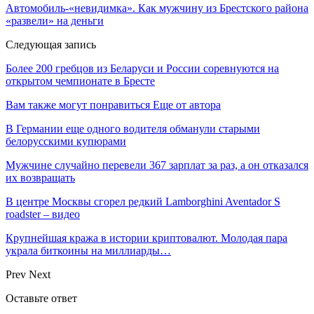
Автомобиль-«невидимка». Как мужчину из Брестского района
«развели» на деньги
Следующая запись
Более 200 гребцов из Беларуси и России соревнуются на
открытом чемпионате в Бресте
Вам также могут понравиться
Еще от автора
В Германии еще одного водителя обманули старыми
белорусскими купюрами
Мужчине случайно перевели 367 зарплат за раз, а он отказался
их возвращать
В центре Москвы сгорел редкий Lamborghini Aventador S
roadster – видео
Крупнейшая кража в истории криптовалют. Молодая пара
украла биткоины на миллиарды…
Prev
Next
Оставьте ответ