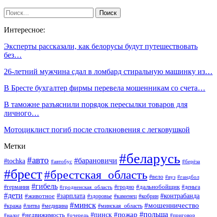
Интересное:
Эксперты рассказали, как белорусы будут путешествовать
без…
26-летний мужчина сдал в ломбард стиральную машинку из…
В Бресте бухгалтер фирмы перевела мошенникам со счета…
В таможне разъяснили порядок пересылки товаров для
личного…
Мотоциклист погиб после столкновения с легковушкой
Метки
#беларусь
#авто
#барановичи
#tochka
#автобус
#берёза
#брест
#брестская_область
#вело
#вуз
#гандбол
#гибель
#дальнобойщик
#германия
#гродно
#гродненская_область
#деньга
#дети
#зарплата
#животное
#контрабанда
#здоровье
#каменец
#кобрин
#минск
#мошенничество
#кража
#литва
#медицина
#минская_область
#пожар
#польша
#пинск
#недвижимость
#налог
#приговор
#очередь