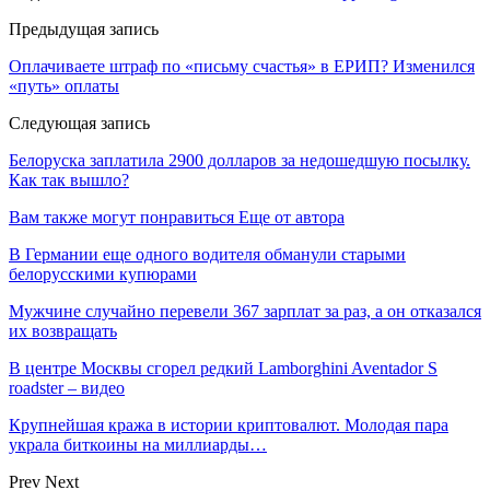
Предыдущая запись
Оплачиваете штраф по «письму счастья» в ЕРИП? Изменился
«путь» оплаты
Следующая запись
Белоруска заплатила 2900 долларов за недошедшую посылку.
Как так вышло?
Вам также могут понравиться
Еще от автора
В Германии еще одного водителя обманули старыми
белорусскими купюрами
Мужчине случайно перевели 367 зарплат за раз, а он отказался
их возвращать
В центре Москвы сгорел редкий Lamborghini Aventador S
roadster – видео
Крупнейшая кража в истории криптовалют. Молодая пара
украла биткоины на миллиарды…
Prev
Next