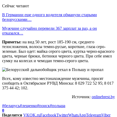
Сейчас читают
В Германии еще одного водителя обманули старыми
белорусскими…
Мужчине случайно перевели 367 зарплат за раз, а он
отказался…
Приметы:
на вид 50 лет, рост 185-190 см, среднего
телосложения, волосы темно-русые, короткие, глаза серо-
зеленые. Был одет: майка серого цвета, куртка черно-красного
цвета, черные брюки, ботинки черного цвета. При себе имел
сумку на колесах и чемодан темно-серого цвета.
Всех, кому известно местонахождение мужчины, просят
сообщить в Октябрьское РУВД Минска: 8 029 722 52 95; 8 017
375 44 42; 102.
Источник:
onlinebrest.by
#беларусь
#лещенко
#поиск
#польша
0
Поделится
VK
OK.ru
Facebook
Twitter
WhatsApp
Telegram
Viber