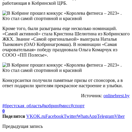
работающая в Кобринской ЦРБ.
Кроме того, были разыграны еще несколько номинаций.
«Самой активной» стала Кристина Шелютина из Кобринского
ЖКХ. Звание «Самой оригинальной» выиграла Наталья
Тынкович (ОАО Кобринагромаш). В номинации «Самая
очаровательная» победу праздновала Ольга Комарчук из
СООО «ПП Полесье».
Конкурсантки получили памятные призы от спонсоров, а в
ответ подарили зрителям прекрасное настроение и улыбки.
Источник:
onlinebrest.by
#брестская_область
#кобрин
#мисс
#спорт
0
Поделится
VK
OK.ru
Facebook
Twitter
WhatsApp
Telegram
Viber
Предыдущая запись