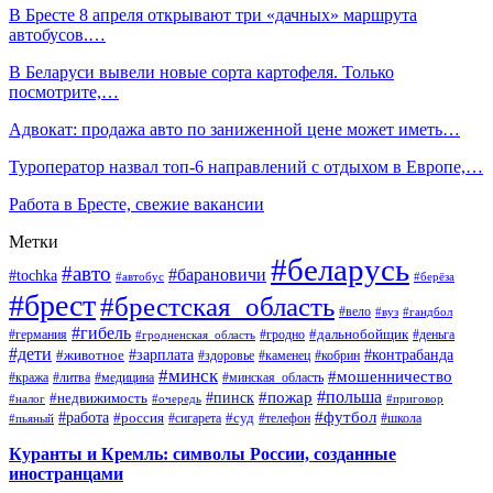
В Бресте 8 апреля открывают три «дачных» маршрута
автобусов.…
В Беларуси вывели новые сорта картофеля. Только
посмотрите,…
Адвокат: продажа авто по заниженной цене может иметь…
Туроператор назвал топ-6 направлений с отдыхом в Европе,…
Работа в Бресте, свежие вакансии
Метки
#беларусь
#авто
#барановичи
#tochka
#автобус
#берёза
#брест
#брестская_область
#вело
#вуз
#гандбол
#гибель
#дальнобойщик
#германия
#гродно
#гродненская_область
#деньга
#дети
#зарплата
#животное
#контрабанда
#здоровье
#каменец
#кобрин
#минск
#мошенничество
#кража
#литва
#медицина
#минская_область
#пожар
#польша
#пинск
#недвижимость
#налог
#приговор
#очередь
#работа
#футбол
#суд
#россия
#телефон
#пьяный
#сигарета
#школа
Куранты и Кремль: символы России, созданные
иностранцами