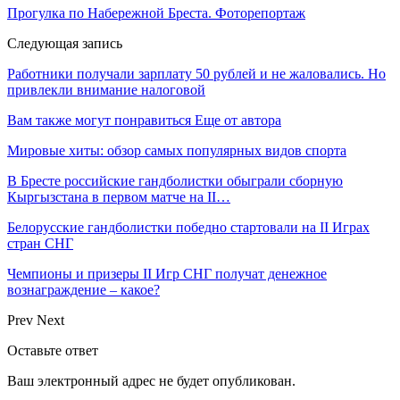
Прогулка по Набережной Бреста. Фоторепортаж
Следующая запись
Работники получали зарплату 50 рублей и не жаловались. Но
привлекли внимание налоговой
Вам также могут понравиться
Еще от автора
Мировые хиты: обзор самых популярных видов спорта
В Бресте российские гандболистки обыграли сборную
Кыргызстана в первом матче на II…
Белорусские гандболистки победно стартовали на II Играх
стран СНГ
Чемпионы и призеры II Игр СНГ получат денежное
вознаграждение – какое?
Prev
Next
Оставьте ответ
Ваш электронный адрес не будет опубликован.