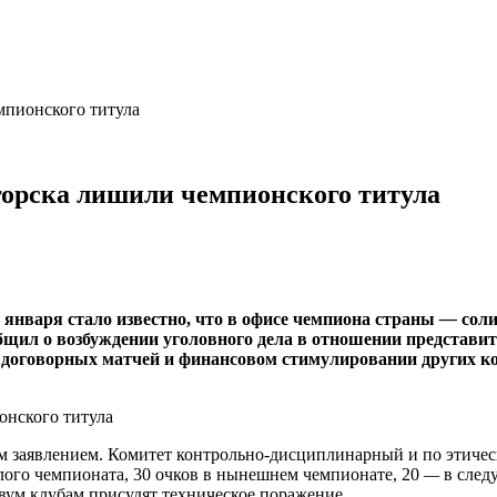
мпионского титула
горска лишили чемпионского титула
 января стало известно, что в офисе чемпиона страны
—
соли
бщил о возбуждении уголовного дела в отношении представи
 договорных матчей и финансовом стимулировании других ком
ым заявлением. Комитет контрольно-дисциплинарный и по этич
шлого чемпионата, 30 очков в нынешнем чемпионате, 20
—
в след
вум клубам присудят техническое поражение.