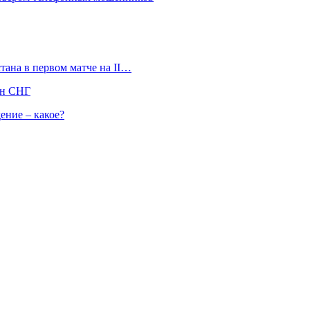
тана в первом матче на II…
ан СНГ
ение – какое?