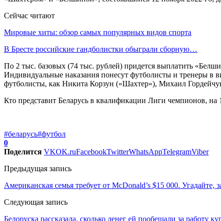
Сейчас читают
Мировые хиты: обзор самых популярных видов спорта
В Бресте российские гандболистки обыграли сборную…
По 2 тыс. базовых (74 тыс. рублей) придется выплатить «Белш
Индивидуальные наказания понесут футболисты и тренеры в ви
футболисты, как Никита Корзун («Шахтер»), Михаил Гордейчу
Кто представит Беларусь в квалификации Лиги чемпионов, на 
#беларусь
#футбол
0
Поделится
VK
OK.ru
Facebook
Twitter
WhatsApp
Telegram
Viber
Предыдущая запись
Американская семья требует от McDonald’s $15 000. Угадайте, з
Следующая запись
Белоруска рассказала, сколько денег ей пообещали за работу 