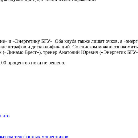
ине» и «Энергетику БГУ». Оба клуба также лишат очков, а «энер
де штрафов и дисквалификаций. Со списком можно ознакомиться
к («Динамо-Брест»), тренер Анатолий Юревич («Энергетик БГУ»
100 процентов пока не решено.
а что
курьером телефонных мошенников