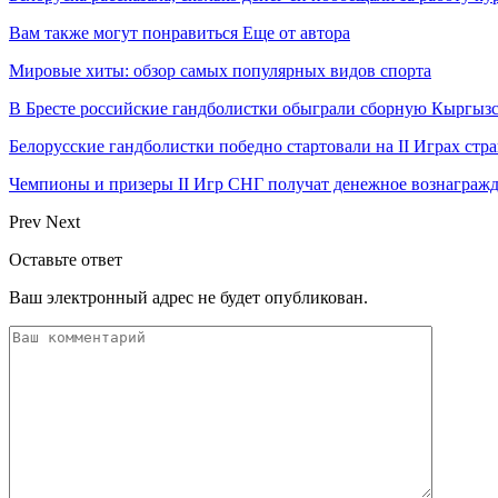
Вам также могут понравиться
Еще от автора
Мировые хиты: обзор самых популярных видов спорта
В Бресте российские гандболистки обыграли сборную Кыргызс
Белорусские гандболистки победно стартовали на II Играх стр
Чемпионы и призеры II Игр СНГ получат денежное вознагражд
Prev
Next
Оставьте ответ
Ваш электронный адрес не будет опубликован.