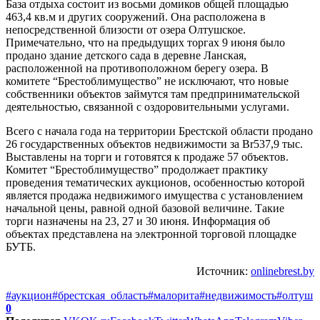
База отдыха состоит из восьми домиков общей площадью
463,4 кв.м и других сооружений. Она расположена в
непосредственной близости от озера Олтушское.
Примечательно, что на предыдущих торгах 9 июня было
продано здание детского сада в деревне Ланская,
расположенной на противоположном берегу озера. В
комитете “Брестоблимущество” не исключают, что новые
собственники объектов займутся там предпринимательской
деятельностью, связанной с оздоровительными услугами.
Всего с начала года на территории Брестской области продано
26 государственных объектов недвижимости за Br537,9 тыс.
Выставлены на торги и готовятся к продаже 57 объектов.
Комитет “Брестоблимущество” продолжает практику
проведения тематических аукционов, особенностью которой
является продажа недвижимого имущества с установлением
начальной цены, равной одной базовой величине. Такие
торги назначены на 23, 27 и 30 июня. Информация об
объектах представлена на электронной торговой площадке
БУТБ.
Источник:
onlinebrest.by
#аукцион
#брестская_область
#малорита
#недвижимость
#олтуш
0