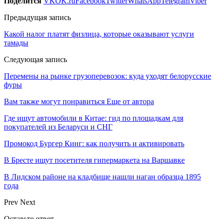
Поделится
VK
OK.ru
Facebook
Twitter
WhatsApp
Telegram
Viber
Предыдущая запись
Какой налог платят физлица, которые оказывают услуги
тамады
Следующая запись
Перемены на рынке грузоперевозок: куда уходят белорусские
фуры
Вам также могут понравиться
Еще от автора
Где ищут автомобили в Китае: гид по площадкам для
покупателей из Беларуси и СНГ
Промокод Бургер Кинг: как получить и активировать
В Бресте ищут посетителя гипермаркета на Варшавке
В Лидском районе на кладбище нашли наган образца 1895
года
Prev
Next
Оставьте ответ