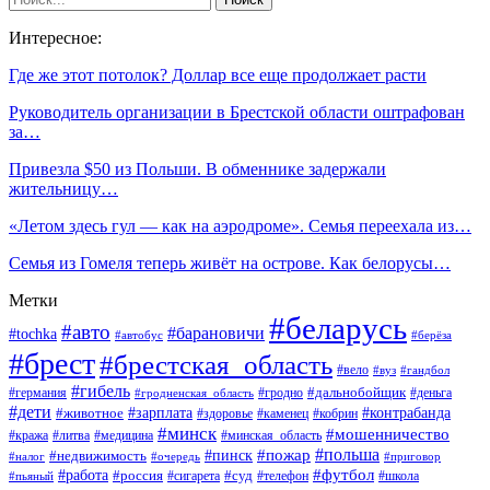
Интересное:
Где же этот потолок? Доллар все еще продолжает расти
Руководитель организации в Брестской области оштрафован
за…
Привезла $50 из Польши. В обменнике задержали
жительницу…
«Летом здесь гул — как на аэродроме». Семья переехала из…
Семья из Гомеля теперь живёт на острове. Как белорусы…
Метки
#беларусь
#авто
#барановичи
#tochka
#автобус
#берёза
#брест
#брестская_область
#вело
#вуз
#гандбол
#гибель
#дальнобойщик
#германия
#гродно
#гродненская_область
#деньга
#дети
#зарплата
#животное
#контрабанда
#здоровье
#каменец
#кобрин
#минск
#мошенничество
#кража
#литва
#медицина
#минская_область
#пожар
#польша
#пинск
#недвижимость
#налог
#приговор
#очередь
#работа
#футбол
#суд
#россия
#телефон
#пьяный
#сигарета
#школа