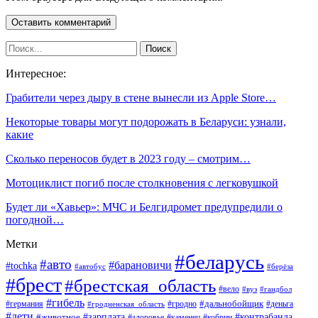
Интересное:
Грабители через дыру в стене вынесли из Apple Store…
Некоторые товары могут подорожать в Беларуси: узнали,
какие
Сколько переносов будет в 2023 году – смотрим…
Мотоциклист погиб после столкновения с легковушкой
Будет ли «Хавьер»: МЧС и Белгидромет предупредили о
погодной…
Метки
#беларусь
#авто
#барановичи
#tochka
#автобус
#берёза
#брест
#брестская_область
#вело
#вуз
#гандбол
#гибель
#дальнобойщик
#германия
#гродно
#гродненская_область
#деньга
#дети
#зарплата
#животное
#контрабанда
#здоровье
#каменец
#кобрин