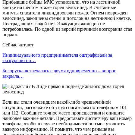
Прибывшие бойцы МЧС установили, что на лестничной
клетке на шестом этаже горел велосипед. В считанные
минуты спасатели ликвидировали пожар. Огнем поврежден
велосипед, закопчены стены и потолок на лестничной клетке.
Пострадавших людей нет. Эвакуация жильцов не
потребовалась. По одной из версий причиной возгорания стал
поджог.
Сейчас читают
Индивидуального предпринимателя оштрафовали за
экскурсию по…
Белоруска встречалась с двумя одновременно – вопрос
закрыла…
Если вы стали очевидцем какой-либо чрезвычайной
ситуации, расскажите об этом спасателям по телефонам 101
или 112. Сообщите точное место происшествия и опишите
наиболее важные детали. Предоставьте диспетчеру ваш номер
телефона, чтобы в случае необходимости он смог уточнить
важную информацию. И помните, что чем раньше вы
позвоните, тем больше шансов на спасение людей и их