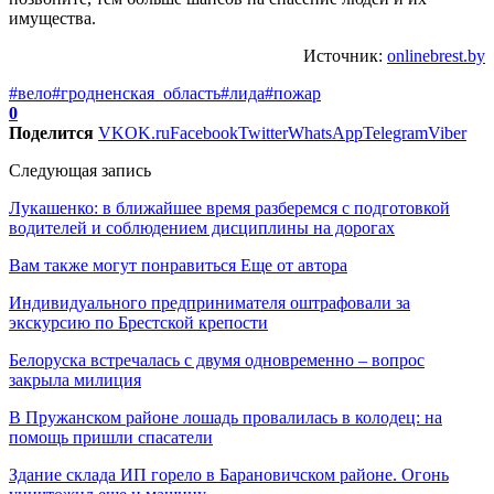
имущества.
Источник:
onlinebrest.by
#вело
#гродненская_область
#лида
#пожар
0
Поделится
VK
OK.ru
Facebook
Twitter
WhatsApp
Telegram
Viber
Следующая запись
Лукашенко: в ближайшее время разберемся с подготовкой
водителей и соблюдением дисциплины на дорогах
Вам также могут понравиться
Еще от автора
Индивидуального предпринимателя оштрафовали за
экскурсию по Брестской крепости
Белоруска встречалась с двумя одновременно – вопрос
закрыла милиция
В Пружанском районе лошадь провалилась в колодец: на
помощь пришли спасатели
Здание склада ИП горело в Барановичском районе. Огонь