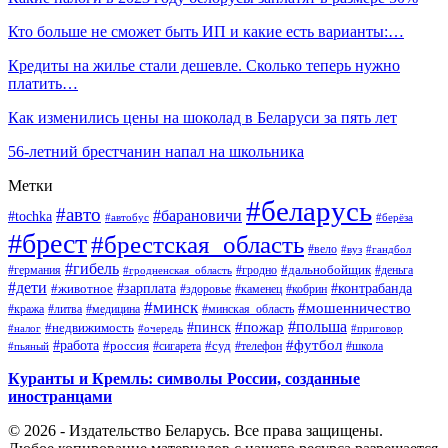
Кто больше не сможет быть ИП и какие есть варианты:…
Кредиты на жилье стали дешевле. Сколько теперь нужно
платить…
Как изменились цены на шоколад в Беларуси за пять лет
56-летний брестчанин напал на школьника
Метки
#беларусь
#авто
#барановичи
#tochka
#автобус
#берёза
#брест
#брестская_область
#вело
#вуз
#гандбол
#гибель
#дальнобойщик
#германия
#гродно
#гродненская_область
#деньга
#дети
#зарплата
#животное
#контрабанда
#здоровье
#каменец
#кобрин
#минск
#мошенничество
#кража
#литва
#медицина
#минская_область
#пожар
#польша
#пинск
#недвижимость
#налог
#приговор
#очередь
#работа
#футбол
#суд
#россия
#телефон
#пьяный
#сигарета
#школа
Куранты и Кремль: символы России, созданные
иностранцами
© 2026 - Издательство Беларусь. Все права защищены.