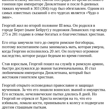
гонения при императоре Диоклетиане и после 8-дневных
тяжких мучений в 303 (304) году был обезглавлен. Одним из
самых известных сказаний о его чудесах является «Чудо о
змие».
Георгий жил во второй половине III века. Он родился в
городе Берит (ныне Бейрут) у подножия Ливанских гор между
275 и 281 годами в семье богатых и благочестивых христиан.
Его отца замучили того до смерти римские богоборцы,
поэтому воспитанием сына занималась мать, которая умерла,
когда Георгию исполнилось 20 лет. Он получил огромное
наследство, которое раздал бедным во время гонений.
Став взрослым, Георгий пошел на службу в римскую армию,
быстро дослужился до звания тысяченачальника. И стал
любимчиком императора Диоклетиана, который был
жестоким гонителем христиан.
Георгий открыто исповедовал православие и защищал
мучеников. За что его лишили воинских званий и имущества.
Его истязали, нечеловеческие пытки длились 8 дней. Но
Георгий не отрекся от Христа несмотря на то, что его
избивали, ломали кости, привязывали к колесу и подвергали
другим страшным пыткам.