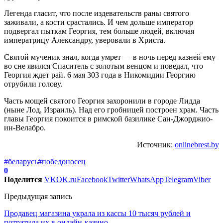
Легенда гласит, что после издевательств раны святого
заживали, а кости срастались. И чем дольше император
подвергал пыткам Георгия, тем больше людей, включая
императрицу Александру, уверовали в Христа.
Святой мученик знал, когда умрет — в ночь перед казней ему
во сне явился Спаситель с золотым венцом и поведал, что
Георгия ждет рай. 6 мая 303 года в Никомидии Георгию
отрубили голову.
Часть мощей святого Георгия захоронили в городе Лидда
(ныне Лод, Израиль). Над его гробницей построен храм. Часть
главы Георгия покоится в римской базилике Сан-Джорджио-
ин-Велабро.
Источник:
onlinebrest.by
#беларусь
#победоносец
0
Поделится
VK
OK.ru
Facebook
Twitter
WhatsApp
Telegram
Viber
Предыдущая запись
Продавец магазина украла из кассы 10 тысяч рублей и
потратила их в онлайн-казино