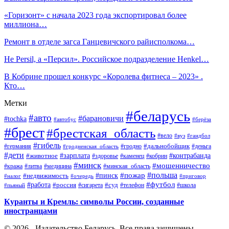
«Горизонт» с начала 2023 года экспортировал более
миллиона…
Ремонт в отделе загса Ганцевичского райисполкома…
Не Persil, а «Персил». Российское подразделение Henkel…
В Кобрине прошел конкурс «Королева фитнеса – 2023» .
Кто…
Метки
#беларусь
#авто
#барановичи
#tochka
#автобус
#берёза
#брест
#брестская_область
#вело
#вуз
#гандбол
#гибель
#дальнобойщик
#германия
#гродно
#гродненская_область
#деньга
#дети
#зарплата
#животное
#контрабанда
#здоровье
#каменец
#кобрин
#минск
#мошенничество
#кража
#литва
#медицина
#минская_область
#пожар
#польша
#пинск
#недвижимость
#налог
#приговор
#очередь
#работа
#футбол
#суд
#россия
#телефон
#пьяный
#сигарета
#школа
Куранты и Кремль: символы России, созданные
иностранцами
© 2026 - Издательство Беларусь. Все права защищены.