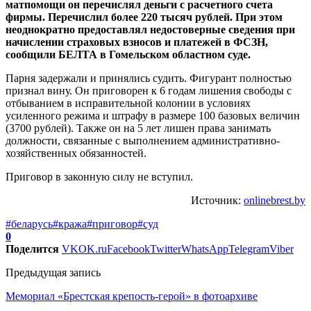
матпомощи он перечислял деньги с расчетного счета
фирмы. Перечислил более 220 тысяч рублей. При этом
неоднократно предоставлял недостоверные сведения при
начислении страховых взносов и платежей в ФСЗН,
сообщили БЕЛТА в Гомельском областном суде.
Парня задержали и принялись судить. Фигурант полностью
признал вину. Он приговорен к 6 годам лишения свободы с
отбыванием в исправительной колонии в условиях
усиленного режима и штрафу в размере 100 базовых величин
(3700 рублей). Также он на 5 лет лишен права занимать
должности, связанные с выполнением административно-
хозяйственных обязанностей.
Приговор в законную силу не вступил.
Источник:
onlinebrest.by
#беларусь
#кража
#приговор
#суд
0
Поделится
VK
OK.ru
Facebook
Twitter
WhatsApp
Telegram
Viber
Предыдущая запись
Мемориал «Брестская крепость-герой» в фотоархиве