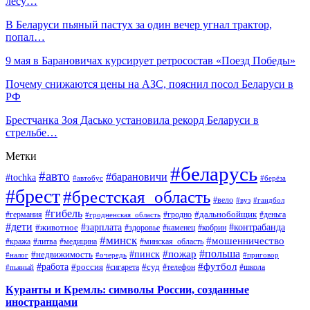
лесу…
В Беларуси пьяный пастух за один вечер угнал трактор,
попал…
9 мая в Барановичах курсирует ретросостав «Поезд Победы»
Почему снижаются цены на АЗС, пояснил посол Беларуси в
РФ
Брестчанка Зоя Дасько установила рекорд Беларуси в
стрельбе…
Метки
#беларусь
#авто
#барановичи
#tochka
#автобус
#берёза
#брест
#брестская_область
#вело
#вуз
#гандбол
#гибель
#дальнобойщик
#германия
#гродно
#гродненская_область
#деньга
#дети
#зарплата
#животное
#контрабанда
#здоровье
#каменец
#кобрин
#минск
#мошенничество
#кража
#литва
#медицина
#минская_область
#пожар
#польша
#пинск
#недвижимость
#налог
#приговор
#очередь
#работа
#футбол
#суд
#россия
#телефон
#пьяный
#сигарета
#школа
Куранты и Кремль: символы России, созданные
иностранцами