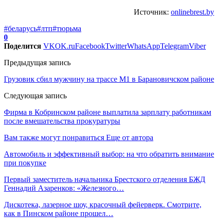
Источник:
onlinebrest.by
#беларусь
#лтп
#тюрьма
0
Поделится
VK
OK.ru
Facebook
Twitter
WhatsApp
Telegram
Viber
Предыдущая запись
Грузовик сбил мужчину на трассе М1 в Барановичском районе
Следующая запись
Фирма в Кобринском районе выплатила зарплату работникам
после вмешательства прокуратуры
Вам также могут понравиться
Еще от автора
Автомобиль и эффективный выбор: на что обратить внимание
при покупке
Первый заместитель начальника Брестского отделения БЖД
Геннадий Азаренков: «Железного…
Дискотека, лазерное шоу, красочный фейерверк. Смотрите,
как в Пинском районе прошел…