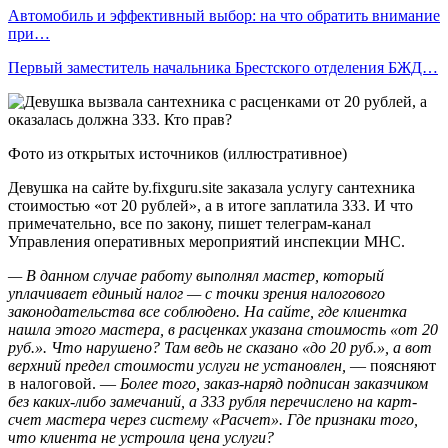
Автомобиль и эффективный выбор: на что обратить внимание
при…
Первый заместитель начальника Брестского отделения БЖД…
Фото из открытых источников (иллюстративное)
Девушка на сайте by.fixguru.site заказала услугу сантехника
стоимостью «от 20 рублей», а в итоге заплатила 333. И что
примечательно, все по закону, пишет телеграм-канал
Управления оперативных мероприятий инспекции МНС.
— В данном случае работу выполнял мастер, который
уплачивает единый налог — с точки зрения налогового
законодательства все соблюдено. На сайте, где клиентка
нашла этого мастера, в расценках указана стоимость «от 20
руб.». Что нарушено? Там ведь не сказано «до 20 руб.», а вот
верхний предел стоимости услуги не установлен,
— поясняют
в налоговой. —
Более того, заказ-наряд подписан заказчиком
без каких-либо замечаний, а 333 рубля перечислено на карт-
счет мастера через систему «Расчет». Где признаки того,
что клиента не устроила цена услуги?