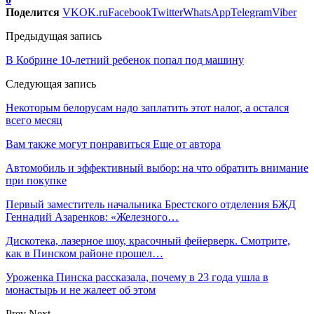
Поделится
VK
OK.ru
Facebook
Twitter
WhatsApp
Telegram
Viber
Предыдущая запись
В Кобрине 10-летний ребенок попал под машину
Следующая запись
Некоторым белорусам надо заплатить этот налог, а остался
всего месяц
Вам также могут понравиться
Еще от автора
Автомобиль и эффективный выбор: на что обратить внимание
при покупке
Первый заместитель начальника Брестского отделения БЖД
Геннадий Азаренков: «Железного…
Дискотека, лазерное шоу, красочный фейерверк. Смотрите,
как в Пинском районе прошел…
Уроженка Пинска рассказала, почему в 23 года ушла в
монастырь и не жалеет об этом
Prev
Next