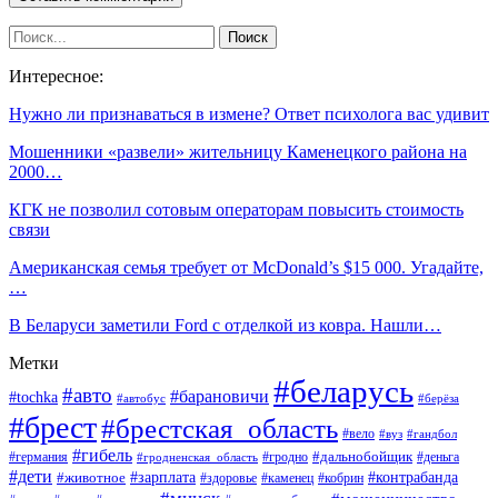
Интересное:
Нужно ли признаваться в измене? Ответ психолога вас удивит
Мошенники «развели» жительницу Каменецкого района на
2000…
КГК не позволил сотовым операторам повысить стоимость
связи
Американская семья требует от McDonald’s $15 000. Угадайте,
…
В Беларуси заметили Ford с отделкой из ковра. Нашли…
Метки
#беларусь
#авто
#барановичи
#tochka
#автобус
#берёза
#брест
#брестская_область
#вело
#вуз
#гандбол
#гибель
#дальнобойщик
#германия
#гродно
#гродненская_область
#деньга
#дети
#зарплата
#животное
#контрабанда
#здоровье
#каменец
#кобрин