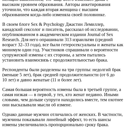
высоким уровнем образования. Авторы анкетирования
уточнили, что каждая вторая женщина с высшим
образованием когда-либо изменяла своей половинке.
В своем блоге Sex & Psychology Джастин Лемиллер,
канадский сексолог и писатель, рассказал об исследовании,
опубликованном в академическом издании Journal of Sex
Research. Для него опрашивали 313 израильтян (средний
возраст 32–33 года), все были гетеросексуальны и женаты как
минимум один год. Участников спрашивали о вероятности
супружеской измены с их стороны, а затем пытались
установить взаимосвязь с продолжительностью брака.
Респонденты были разделены на три группы: недолгий брак
(меньше 5 лет), брак средней продолжительности (от 6 до
10 лет) и давно женатые (11 и более лет).
Самая большая вероятность измены была в третьей группе, а
самая низкая — в первой, у тех, кто женат недавно. Иными
словами, чем дольше супруги находились вместе, тем охотнее
они высказывали мысли об измене.
Однако данные мужчин отличались от женских. В частности,
мужчины показывали линейный эффект, то есть шансы
измены увеличивались пропорционально сроку брака.