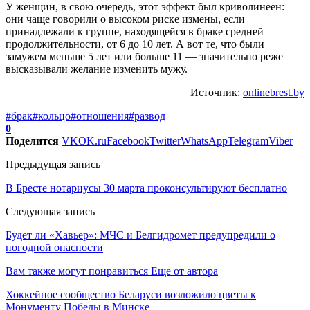
У женщин, в свою очередь, этот эффект был криволинеен:
они чаще говорили о высоком риске измены, если
принадлежали к группе, находящейся в браке средней
продолжительности, от 6 до 10 лет. А вот те, что были
замужем меньше 5 лет или больше 11 — значительно реже
высказывали желание изменить мужу.
Источник:
onlinebrest.by
#брак
#кольцо
#отношения
#развод
0
Поделится
VK
OK.ru
Facebook
Twitter
WhatsApp
Telegram
Viber
Предыдущая запись
В Бресте нотариусы 30 марта проконсультируют бесплатно
Следующая запись
Будет ли «Хавьер»: МЧС и Белгидромет предупредили о
погодной опасности
Вам также могут понравиться
Еще от автора
Хоккейное сообщество Беларуси возложило цветы к
Монументу Победы в Минске