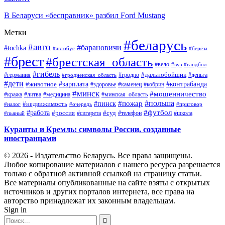
В Беларуси «бесправник» разбил Ford Mustang
Метки
#беларусь
#авто
#барановичи
#tochka
#автобус
#берёза
#брест
#брестская_область
#вело
#вуз
#гандбол
#гибель
#дальнобойщик
#германия
#гродно
#гродненская_область
#деньга
#дети
#зарплата
#животное
#контрабанда
#здоровье
#каменец
#кобрин
#минск
#мошенничество
#кража
#литва
#медицина
#минская_область
#пожар
#польша
#пинск
#недвижимость
#налог
#приговор
#очередь
#работа
#футбол
#суд
#россия
#телефон
#пьяный
#сигарета
#школа
Куранты и Кремль: символы России, созданные
иностранцами
© 2026 - Издательство Беларусь. Все права защищены.
Любое копирование материалов с нашего ресурса разрешается
только с обратной активной ссылкой на страницу статьи.
Все материалы опубликованные на сайте взяты с открытых
источников и других порталов интернета, все права на
авторство принадлежат их законным владельцам.
Sign in