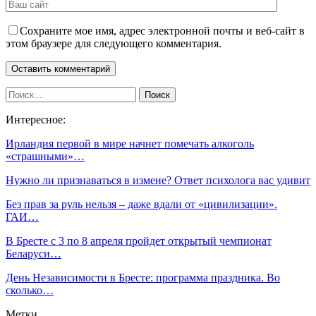
Сохраните мое имя, адрес электронной почты и веб-сайт в
этом браузере для следующего комментария.
Интересное:
Ирландия первой в мире начнет помечать алкоголь
«страшными»…
Нужно ли признаваться в измене? Ответ психолога вас удивит
Без прав за руль нельзя – даже вдали от «цивилизации».
ГАИ…
В Бресте с 3 по 8 апреля пройдет открытый чемпионат
Беларуси…
День Независимости в Бресте: программа праздника. Во
сколько…
Метки