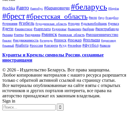
#беларусь
#авто
#барановичи
#tochka
#автобус
#берёза
#брест
#брестская_область
#вело
#вуз
#гандбол
#гибель
#дальнобойщик
#германия
#гродно
#гродненская_область
#деньга
#дети
#зарплата
#животное
#контрабанда
#здоровье
#каменец
#кобрин
#минск
#мошенничество
#кража
#литва
#медицина
#минская_область
#пожар
#польша
#пинск
#недвижимость
#налог
#приговор
#очередь
#работа
#футбол
#суд
#россия
#телефон
#пьяный
#сигарета
#школа
Куранты и Кремль: символы России, созданные
иностранцами
© 2026 - Издательство Беларусь. Все права защищены.
Любое копирование материалов с нашего ресурса разрешается
только с обратной активной ссылкой на страницу статьи.
Все материалы опубликованные на сайте взяты с открытых
источников и других порталов интернета, все права на
авторство принадлежат их законным владельцам.
Sign in