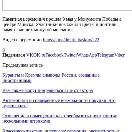
Памятная церемония прошла 9 мая у Монумента Победы в
центре Минска. Участники возложили цветы и почтили
память павших минутой молчания.
Видео с церемонии
https://t.me/dmitri_baskov/222
0
Поделится
VK
OK.ru
Facebook
Twitter
WhatsApp
Telegram
Viber
Предыдущая запись
Куранты и Кремль: символы России, созданные
иностранцами
Вам также могут понравиться
Еще от автора
Автомобили и современные возможности покупки: что
нужно знать
Освещение в помещении: как преобразить пространство
несколькими штрихами
Классический стиль интерьера: гармония, элегантность и