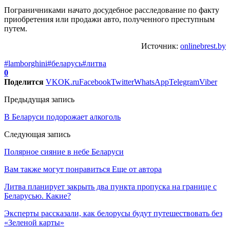
Пограничниками начато досудебное расследование по факту
приобретения или продажи авто, полученного преступным
путем.
Источник:
onlinebrest.by
#lamborghini
#беларусь
#литва
0
Поделится
VK
OK.ru
Facebook
Twitter
WhatsApp
Telegram
Viber
Предыдущая запись
В Беларуси подорожает алкоголь
Следующая запись
Полярное сияние в небе Беларуси
Вам также могут понравиться
Еще от автора
Литва планирует закрыть два пункта пропуска на границе с
Беларусью. Какие?
Эксперты рассказали, как белорусы будут путешествовать без
«Зеленой карты»