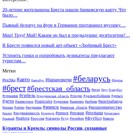
20-летние жительницы Бреста нашли банковскую карту. Что
было…
Пьяный белорус на фуре в Германии протаранил мусорку.…
Мир! Труд! Май! Каким он был в предыдущие десятилетия?…
В Бресте появился новый арт-объект «Любимый Брест»
Устроить гонки и попробовать деликатесы предлагают
туристам…
Метки
#беларусь
#авто
#барановичи
#tochka
#автобус
#берёза
#брест
#брестская_область
#вело
#вуз
#гандбол
#гибель
#дальнобойщик
#германия
#гродно
#гродненская_область
#деньга
#дети
#зарплата
#животное
#контрабанда
#здоровье
#каменец
#кобрин
#минск
#мошенничество
#кража
#литва
#медицина
#минская_область
#пожар
#польша
#пинск
#недвижимость
#налог
#приговор
#очередь
#работа
#футбол
#суд
#россия
#телефон
#пьяный
#сигарета
#школа
Куранты и Кремль: символы России, созданные