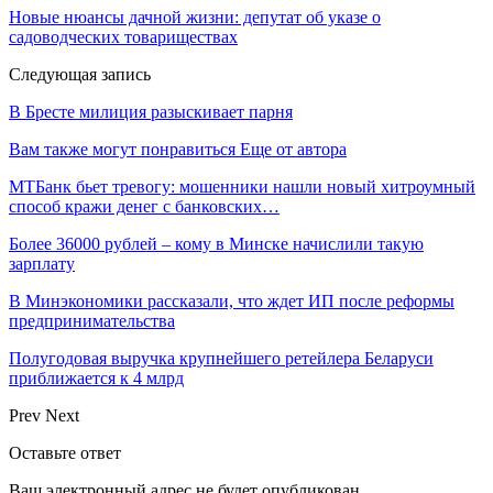
Новые нюансы дачной жизни: депутат об указе о
садоводческих товариществах
Следующая запись
В Бресте милиция разыскивает парня
Вам также могут понравиться
Еще от автора
МТБанк бьет тревогу: мошенники нашли новый хитроумный
способ кражи денег с банковских…
Более 36000 рублей – кому в Минске начислили такую
зарплату
В Минэкономики рассказали, что ждет ИП после реформы
предпринимательства
Полугодовая выручка крупнейшего ретейлера Беларуси
приближается к 4 млрд
Prev
Next
Оставьте ответ
Ваш электронный адрес не будет опубликован.