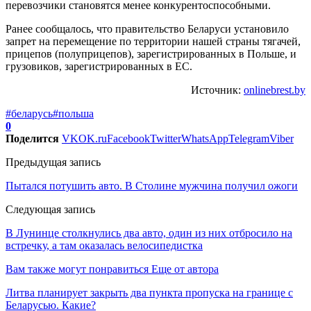
перевозчики становятся менее конкурентоспособными.
Ранее сообщалось, что правительство Беларуси установило
запрет на перемещение по территории нашей страны тягачей,
прицепов (полуприцепов), зарегистрированных в Польше, и
грузовиков, зарегистрированных в ЕС.
Источник:
onlinebrest.by
#беларусь
#польша
0
Поделится
VK
OK.ru
Facebook
Twitter
WhatsApp
Telegram
Viber
Предыдущая запись
Пытался потушить авто. В Столине мужчина получил ожоги
Следующая запись
В Лунинце столкнулись два авто, один из них отбросило на
встречку, а там оказалась велосипедистка
Вам также могут понравиться
Еще от автора
Литва планирует закрыть два пункта пропуска на границе с
Беларусью. Какие?