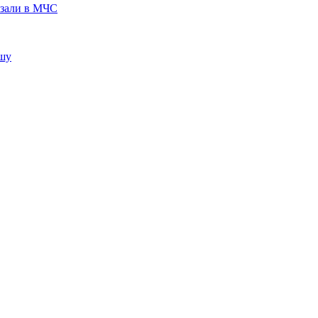
азали в МЧС
ышу