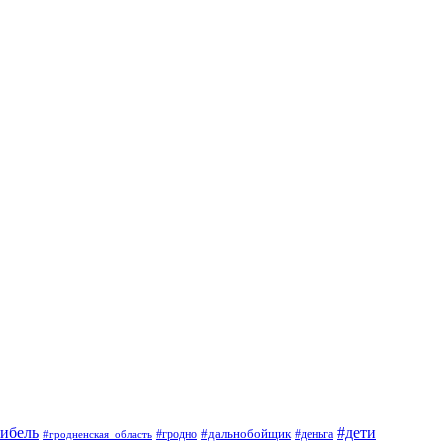
гибель
#дети
#дальнобойщик
#гродно
#гродненская_область
#деньга