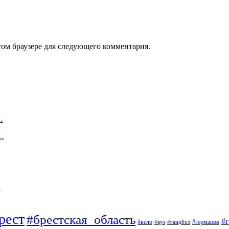
том браузере для следующего комментария.
…
х…
…
рест
#брестская_область
#
#вело
#германия
#вуз
#гандбол