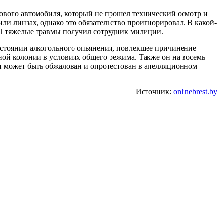
кового автомобиля, который не прошел технический осмотр и
и линзах, однако это обязательство проигнорировал. В какой-
ТП тяжелые травмы получил сотрудник милиции.
остоянии алкогольного опьянения, повлекшее причинение
ной колонии в условиях общего режима. Также он на восемь
Он может быть обжалован и опротестован в апелляционном
Источник:
onlinebrest.by