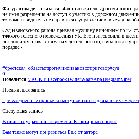
Фигурантом дела оказался 54-летний житель Дрогичинского рай
не имел разрешения на доступ к участию в дорожном движении.
то момент водитель не справился с управлением, выехал на о
Суд Ивановского района признал мужчину виновным по ч.4 ст
тяжкого телесного повреждения) УК. Его приговорили к шести
лет лишился права заниматься деятельностью, связанной с уп
порядке.-
#брестская_область
#дрогичин
#иваново
#приговор
#суд
0
Поделится
VK
OK.ru
Facebook
Twitter
WhatsApp
Telegram
Viber
Предыдущая запись
Три ежедневные привычки могут оказаться для многих смерте
Следующая запись
В поисках утраченного времени. Квартирный вопрос
Вам также могут понравиться
Еще от автора