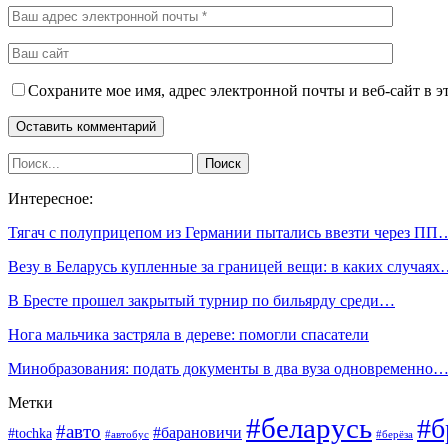
Сохраните мое имя, адрес электронной почты и веб-сайт в э
Интересное:
Тягач с полуприцепом из Германии пытались ввезти через ПП
Везу в Беларусь купленные за границей вещи: в каких случая
В Бресте прошел закрытый турнир по бильярду среди…
Нога мальчика застряла в дереве: помогли спасатели
Минобразования: подать документы в два вуза одновременно
Метки
#беларусь
#б
#авто
#барановичи
#tochka
#автобус
#берёза