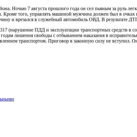
она. Ночью 7 августа прошлого года он сел пьяным за руль лег
 Кроме того, управлять машиной мужчина должен был в очках ил
бочину и врезался в служебный автомобиль ОВД. В результате Д
.317 (нарушение ПДД и эксплуатации транспортных средств в с
 годам лишения свободы с отбыванием наказания в исправитель
равлением транспортом. Приговор в законную силу не вступил. 
льными