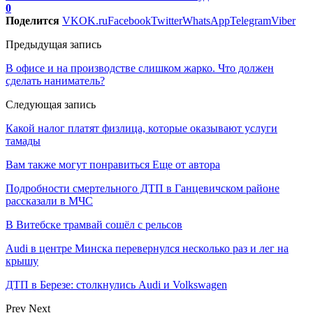
0
Поделится
VK
OK.ru
Facebook
Twitter
WhatsApp
Telegram
Viber
Предыдущая запись
В офисе и на производстве слишком жарко. Что должен
сделать наниматель?
Следующая запись
Какой налог платят физлица, которые оказывают услуги
тамады
Вам также могут понравиться
Еще от автора
Подробности смертельного ДТП в Ганцевичском районе
рассказали в МЧС
В Витебске трамвай сошёл с рельсов
Audi в центре Минска перевернулся несколько раз и лег на
крышу
ДТП в Березе: столкнулись Audi и Volkswagen
Prev
Next