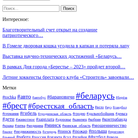
Интересное:
Благотворительный счет открыт на создание
патриотического…
В Гомеле дворовая кошка угодила в капкан и потеряла лапу
Выставка научно-технических достижений «Беларусь…
В рамках Дня города «Берестье – 2023» пройдет второй…
Летние хоккеисты брестского клуба «Строитель» завоевали…
Метки
#беларусь
#авто
#барановичи
#tochka
#автобус
#берёза
#брест
#брестская_область
#вело
#вуз
#гандбол
#гибель
#дальнобойщик
#германия
#гродно
#гродненская_область
#деньга
#дети
#зарплата
#животное
#контрабанда
#здоровье
#каменец
#кобрин
#минск
#мошенничество
#кража
#литва
#медицина
#минская_область
#пожар
#польша
#пинск
#недвижимость
#налог
#приговор
#очередь
#работа
#футбол
#суд
#россия
#телефон
#пьяный
#сигарета
#школа