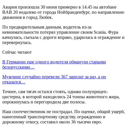
Авария произошла 30 июня примерно в 14.45 на автобане
BAB 20 недалеко от города Нойбранденбург, по направлению
движения в город Любек.
По предварительным данным, водитель из-за
невнимательности потерял управление своим Scania. Фура
качнулась, съехала с дороги вправо, ударилась в ограждение и
перевернулась.
Сейчас читают
В Германии еще одного водителя обманули старыми
белорусскими…
Мужчине случайно перевели 367 зарплат за раз, а он
отказался…
Точнее, сам тягач остался стоять, однако полуприцеп-
цистерна, в которой находились 24 тонны животного жира,
опрокинулась и перегородила две полосы.
Наш соотечественник не пострадал. По оценке, общий ущерб,
нанесенный транспортному средству, ограждению и
дорожному откосу, составил около 36 тысячи евро.