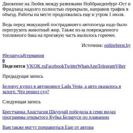
Движение на Любек между развязками Нойбранденбург-Ост и
Фридланд надолго полностью перекрыли, направив трафик в
объезд. Работы на месте продолжались еще и утром 1 июля.
Ведь перед эвакуацией пострадавшего автопоезда надо было
перегрузить животный жир. Также из-за поврежденного
топливного бака на проезжую часть вылилось горючее.
Источник:
onlinebrest.by
#беларусь
#германия
0
Поделится
VK
OK.ru
Facebook
Twitter
WhatsApp
Telegram
Viber
Предыдущая запись
Белорус купил в автокомисе Lada Vesta, а авто оказалось в
залоге. Что решил суд?
Следующая запись
Брестчанка Анастасия Шкурдай победила в семи видах
программы открытого Кубка Беларуси по плаванию
Вам также могут понравиться
Еще от автора