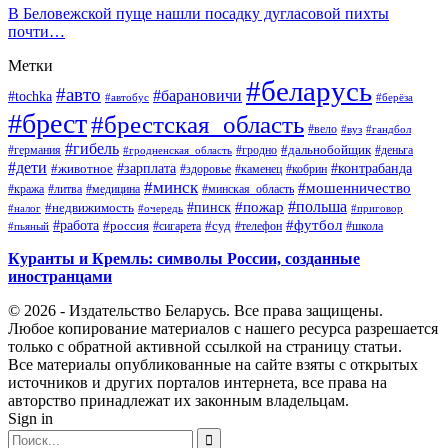
В Беловежской пуще нашли посадку дугласовой пихты
почти…
Метки
#беларусь
#авто
#барановичи
#tochka
#автобус
#берёза
#брест
#брестская_область
#вело
#вуз
#гандбол
#гибель
#дальнобойщик
#германия
#гродно
#гродненская_область
#деньга
#дети
#зарплата
#животное
#контрабанда
#здоровье
#каменец
#кобрин
#минск
#мошенничество
#кража
#литва
#медицина
#минская_область
#пожар
#польша
#пинск
#недвижимость
#налог
#приговор
#очередь
#работа
#футбол
#суд
#россия
#телефон
#пьяный
#сигарета
#школа
Куранты и Кремль: символы России, созданные
иностранцами
© 2026 - Издательство Беларусь. Все права защищены.
Любое копирование материалов с нашего ресурса разрешается
только с обратной активной ссылкой на страницу статьи.
Все материалы опубликованные на сайте взяты с открытых
источников и других порталов интернета, все права на
авторство принадлежат их законным владельцам.
Sign in