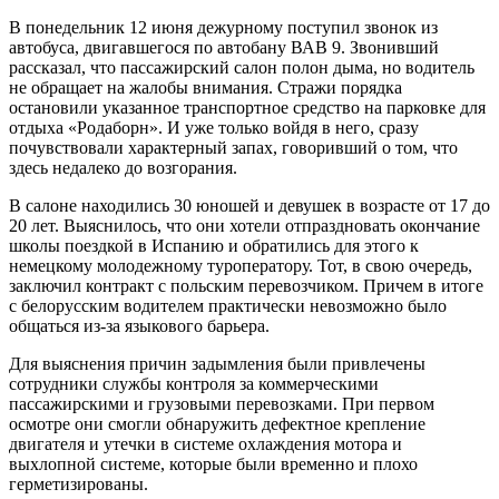
В понедельник 12 июня дежурному поступил звонок из
автобуса, двигавшегося по автобану ВАВ 9. Звонивший
рассказал, что пассажирский салон полон дыма, но водитель
не обращает на жалобы внимания. Стражи порядка
остановили указанное транспортное средство на парковке для
отдыха «Родаборн». И уже только войдя в него, сразу
почувствовали характерный запах, говоривший о том, что
здесь недалеко до возгорания.
В салоне находились 30 юношей и девушек в возрасте от 17 до
20 лет. Выяснилось, что они хотели отпраздновать окончание
школы поездкой в Испанию и обратились для этого к
немецкому молодежному туроператору. Тот, в свою очередь,
заключил контракт с польским перевозчиком. Причем в итоге
с белорусским водителем практически невозможно было
общаться из-за языкового барьера.
Для выяснения причин задымления были привлечены
сотрудники службы контроля за коммерческими
пассажирскими и грузовыми перевозками. При первом
осмотре они смогли обнаружить дефектное крепление
двигателя и утечки в системе охлаждения мотора и
выхлопной системе, которые были временно и плохо
герметизированы.