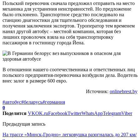
Польский перевозчик сначала предложил отправить на место
механика для устранения неисправностей. Но предложение
было отклонено. Транспортное средство последовало на
станцию диагностики для тщательного обследования и
получения заключения экспертов. Туроператор тем временем
нанял другой автобус – местной компании, которая без
лишних проволочек взяла на себя транспортировку
пассажиров в гостиницу города Йена.
В отношении нашего соотечественника и ответственных лиц
польского предприятия-перевозчика возбудили дела. Водитель
внес залог в размере 600 евро.
Источник:
onlinebrest.by
#автобус
#беларусь
#германия
0
Поделится
VK
OK.ru
Facebook
Twitter
WhatsApp
Telegram
Viber
Предыдущая запись
На трассе «Минск-Гродно» легковушка разогналась до 207 км/