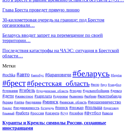
Глава Бреста проведет прямую линию
30-километровая очередь на границе: под Брестом
организовали…
Беларусь вводит запрет на перемещение по своей
территории…
Последствия катастрофы на ЧАЭС: ситуация в Брестской
области…
Метки
#беларусь
#авто
#барановичи
#tochka
#автобус
#берёза
#брест
#брестская_область
#вело
#вуз
#гандбол
#гибель
#дальнобойщик
#германия
#гродно
#гродненская_область
#деньга
#дети
#зарплата
#животное
#контрабанда
#здоровье
#каменец
#кобрин
#минск
#мошенничество
#кража
#литва
#медицина
#минская_область
#пожар
#польша
#пинск
#недвижимость
#налог
#приговор
#очередь
#работа
#футбол
#суд
#россия
#телефон
#пьяный
#сигарета
#школа
Куранты и Кремль: символы России, созданные
иностранцами