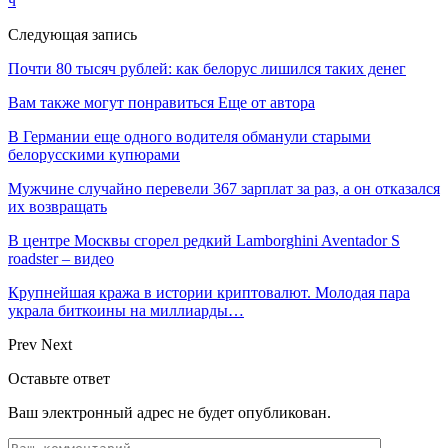
ч
Следующая запись
Почти 80 тысяч рублей: как белорус лишился таких денег
Вам также могут понравиться
Еще от автора
В Германии еще одного водителя обманули старыми
белорусскими купюрами
Мужчине случайно перевели 367 зарплат за раз, а он отказался
их возвращать
В центре Москвы сгорел редкий Lamborghini Aventador S
roadster – видео
Крупнейшая кража в истории криптовалют. Молодая пара
украла биткоины на миллиарды…
Prev
Next
Оставьте ответ
Ваш электронный адрес не будет опубликован.