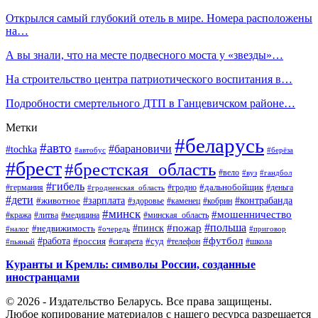
Открылся самый глубокий отель в мире. Номера расположены
на…
А вы знали, что на месте подвесного моста у «звезды»…
На строительство центра патриотического воспитания в…
Подробности смертельного ДТП в Ганцевичском районе…
Метки
#беларусь
#авто
#барановичи
#tochka
#автобус
#берёза
#брест
#брестская_область
#вело
#вуз
#гандбол
#гибель
#дальнобойщик
#германия
#гродно
#гродненская_область
#деньга
#дети
#зарплата
#животное
#контрабанда
#здоровье
#каменец
#кобрин
#минск
#мошенничество
#кража
#литва
#медицина
#минская_область
#пожар
#польша
#пинск
#недвижимость
#налог
#приговор
#очередь
#работа
#футбол
#суд
#россия
#телефон
#пьяный
#сигарета
#школа
Куранты и Кремль: символы России, созданные
иностранцами
© 2026 - Издательство Беларусь. Все права защищены.
Любое копирование материалов с нашего ресурса разрешается