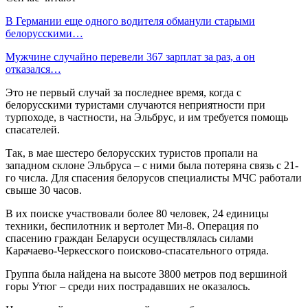
В Германии еще одного водителя обманули старыми
белорусскими…
Мужчине случайно перевели 367 зарплат за раз, а он
отказался…
Это не первый случай за последнее время, когда с
белорусскими туристами случаются неприятности при
турпоходе, в частности, на Эльбрус, и им требуется помощь
спасателей.
Так, в мае шестеро белорусских туристов пропали на
западном склоне Эльбруса – с ними была потеряна связь с 21-
го числа. Для спасения белорусов специалисты МЧС работали
свыше 30 часов.
В их поиске участвовали более 80 человек, 24 единицы
техники, беспилотник и вертолет Ми-8. Операция по
спасению граждан Беларуси осуществлялась силами
Карачаево-Черкесского поисково-спасательного отряда.
Группа была найдена на высоте 3800 метров под вершиной
горы Утюг – среди них пострадавших не оказалось.