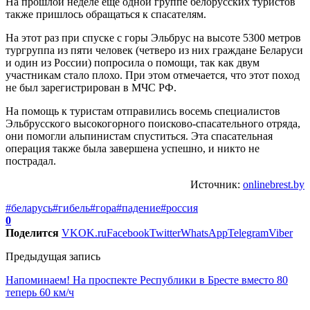
На прошлой неделе еще одной группе белорусских туристов
также пришлось обращаться к спасателям.
На этот раз при спуске с горы Эльбрус на высоте 5300 метров
тургруппа из пяти человек (четверо из них граждане Беларуси
и один из России) попросила о помощи, так как двум
участникам стало плохо. При этом отмечается, что этот поход
не был зарегистрирован в МЧС РФ.
На помощь к туристам отправились восемь специалистов
Эльбрусского высокогорного поисково-спасательного отряда,
они помогли альпинистам спуститься. Эта спасательная
операция также была завершена успешно, и никто не
пострадал.
Источник:
onlinebrest.by
#беларусь
#гибель
#гора
#падение
#россия
0
Поделится
VK
OK.ru
Facebook
Twitter
WhatsApp
Telegram
Viber
Предыдущая запись
Напоминаем! На проспекте Республики в Бресте вместо 80
теперь 60 км/ч