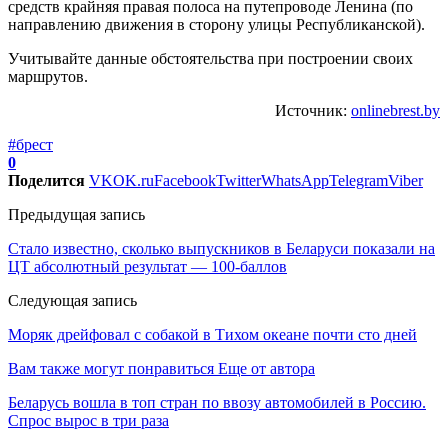
средств крайняя правая полоса на путепроводе Ленина (по
направлению движения в сторону улицы Республиканской).
Учитывайте данные обстоятельства при построении своих
маршрутов.
Источник:
onlinebrest.by
#брест
0
Поделится
VK
OK.ru
Facebook
Twitter
WhatsApp
Telegram
Viber
Предыдущая запись
Стало известно, сколько выпускников в Беларуси показали на
ЦТ абсолютный результат — 100-баллов
Следующая запись
Моряк дрейфовал с собакой в Тихом океане почти сто дней
Вам также могут понравиться
Еще от автора
Беларусь вошла в топ стран по ввозу автомобилей в Россию.
Спрос вырос в три раза