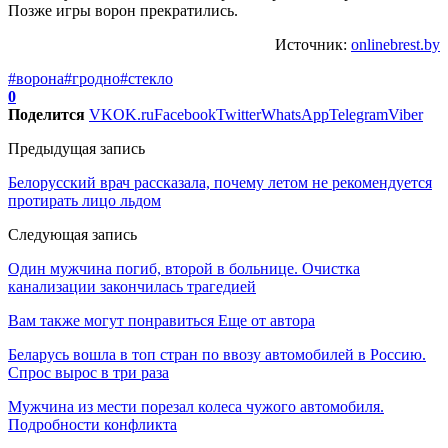
Позже игры ворон прекратились.
Источник:
onlinebrest.by
#ворона
#гродно
#стекло
0
Поделится
VK
OK.ru
Facebook
Twitter
WhatsApp
Telegram
Viber
Предыдущая запись
Белорусский врач рассказала, почему летом не рекомендуется
протирать лицо льдом
Следующая запись
Один мужчина погиб, второй в больнице. Очистка
канализации закончилась трагедией
Вам также могут понравиться
Еще от автора
Беларусь вошла в топ стран по ввозу автомобилей в Россию.
Спрос вырос в три раза
Мужчина из мести порезал колеса чужого автомобиля.
Подробности конфликта