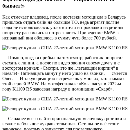
бывает!»
Как отмечает владелец, после доставки мотоцикла в Беларусь
пришлось отдать байк на большое ТО, ведь агрегат долгие
годы не использовался: уплотнители и прокладки из резины
попросту рассохлись и потрескались. Приведение BMW в
исправный вид обошлось в сумму чуть более 700 рублей.
— Помню, когда я прибыл на техосмотр, работник попросил
съехать с линии, а после по видео звонил своему другу и с
восторгом кричал: «Смотри, это же „летающий кирпич“ в
идеале!» Пятнадцать минут у него ушло на звонки, — смеётся
Олег. — И такую реакцию встречаешь у многих, кто знаком с
этой серией BMW. На мотофестивале «Кола часу» в 2022-м
году K1100 RS завоевал награду в номинации «Скарб».
— Сложнее всего найти оригинальную мелочовку: резинки и
всякие небольшие «украшательства». Остальное всё стоит
заводское, поэтому о запчастях для последующего