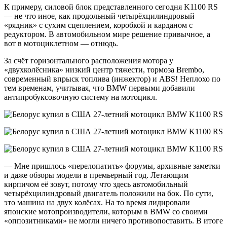
К примеру, силовой блок представленного сегодня K1100 RS
— не что иное, как продольный четырёхцилиндровый
«рядник» с сухим сцеплением, коробкой и карданом с
редуктором. В автомобильном мире решение привычное, а
вот в мотоциклетном — отнюдь.
За счёт горизонтального расположения мотора у
«двухколёсника» низкий центр тяжести, тормоза Brembo,
современный впрыск топлива (инжектор) и ABS! Неплохо по
тем временам, учитывая, что BMW первыми добавили
антипробуксовочную систему на мотоцикл.
— Мне пришлось «перелопатить» форумы, архивные заметки
и даже обзоры модели в премьерный год. Летающим
кирпичом её зовут, потому что здесь автомобильный
четырёхцилиндровый двигатель положили на бок. По сути,
это машина на двух колёсах. На то время лидировали
японские мотопроизводители, которым в BMW со своими
«оппозитниками» не могли ничего противопоставить. В итоге