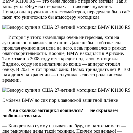
BMW K1100 RS — это была любовь с первого взгляда. Так я
заполучил «Яву» на стероидах, — поясняет мужчина. —
Попади она в руки юных кастомайзеров, переделали бы в café
racer, что уничтожило бы атмосферу мотоцикла.
— История у этого экземпляра очень интересная, хотя на
аукционе он появился внезапно. Даже не была обозначена
прошлая аукционная цена на него, ведь продавался в рамках
благотворительности. Вообще, BMW находился в Аризоне.
Там хозяин в 2008 году взял кредит под залог мотоцикла.
Видимо, ссуду не выплатили до конца — аппарат отошёл
банку. В 2021-м тот продал байк. Целых тринадцать лет К1100
находился на хранении — получилась своего рода капсула
времени.
Эмблема BMW до сих пор в заводской защитной плёнке
— А во сколько мотоцикл обошёлся?
— не скрываем
любопытства мы.
— Конкретную сумму называть не буду, но на тот момент —
две рыночные цены такой техники. Причём ровненько! —