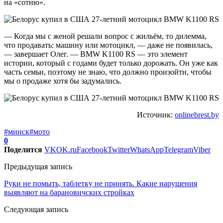
на «сотню».
— Когда мы с женой решали вопрос с жильём, то дилемма,
что продавать: машину или мотоцикл, — даже не появилась,
— завершает Олег. — BMW K1100 RS — это элемент
истории, который с годами будет только дорожать. Он уже как
часть семьи, поэтому не знаю, что должно произойти, чтобы
мы о продаже хотя бы задумались.
Источник:
onlinebrest.by
#минск
#мото
0
Поделится
VK
OK.ru
Facebook
Twitter
WhatsApp
Telegram
Viber
Предыдущая запись
Руки не помыть, таблетку не принять. Какие нарушения
выявляют на барановичских стройках
Следующая запись