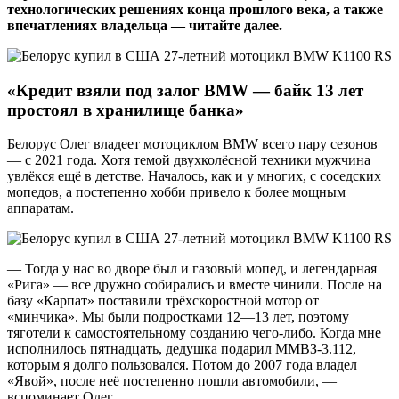
технологических решениях конца прошлого века, а также
впечатлениях владельца — читайте далее.
«Кредит взяли под залог
BMW
— байк 13 лет
простоял в хранилище банка»
Белорус Олег владеет мотоциклом BMW всего пару сезонов
— с 2021 года. Хотя темой двухколёсной техники мужчина
увлёкся ещё в детстве. Началось, как и у многих, с соседских
мопедов, а постепенно хобби привело к более мощным
аппаратам.
— Тогда у нас во дворе был и газовый мопед, и легендарная
«Рига» — все дружно собирались и вместе чинили. После на
базу «Карпат» поставили трёхскоростной мотор от
«минчика». Мы были подростками 12—13 лет, поэтому
тяготели к самостоятельному созданию чего-либо. Когда мне
исполнилось пятнадцать, дедушка подарил ММВЗ-3.112,
которым я долго пользовался. Потом до 2007 года владел
«Явой», после неё постепенно пошли автомобили, —
вспоминает Олег.