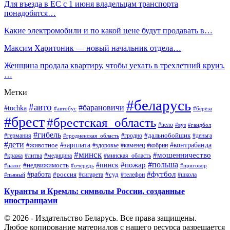
Для въезда в ЕС с 1 июня владельцам транспорта
понадобятся…
Какие электромобили и по какой цене будут продавать в…
Максим Харитоник — новый начальник отдела…
Женщина продала квартиру, чтобы уехать в трехлетний круиз.
…
Метки
#беларусь
#авто
#барановичи
#tochka
#автобус
#берёза
#брест
#брестская_область
#вело
#вуз
#гандбол
#гибель
#дальнобойщик
#германия
#гродно
#гродненская_область
#деньга
#дети
#зарплата
#животное
#контрабанда
#здоровье
#каменец
#кобрин
#минск
#мошенничество
#кража
#литва
#медицина
#минская_область
#пожар
#польша
#пинск
#недвижимость
#налог
#приговор
#очередь
#работа
#футбол
#суд
#россия
#телефон
#пьяный
#сигарета
#школа
Куранты и Кремль: символы России, созданные
иностранцами
© 2026 - Издательство Беларусь. Все права защищены.
Любое копирование материалов с нашего ресурса разрешается