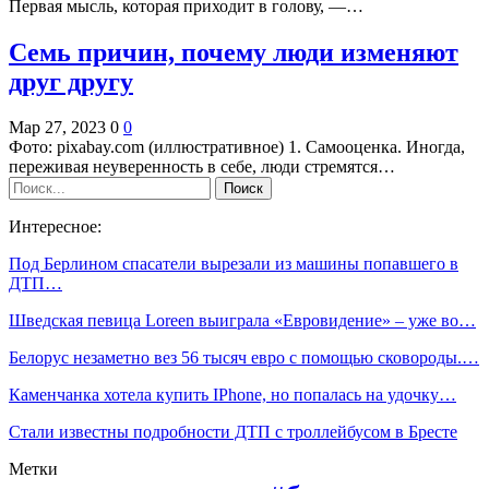
Первая мысль, которая приходит в голову, —…
Семь причин, почему люди изменяют
друг другу
Мар 27, 2023
0
0
Фото: pixabay.com (иллюстративное) 1. Самооценка. Иногда,
переживая неуверенность в себе, люди стремятся…
Интересное:
Под Берлином спасатели вырезали из машины попавшего в
ДТП…
Шведская певица Loreen выиграла «Евровидение» – уже во…
Белорус незаметно вез 56 тысяч евро с помощью сковороды.…
Каменчанка хотела купить IPhone, но попалась на удочку…
Стали известны подробности ДТП с троллейбусом в Бресте
Метки