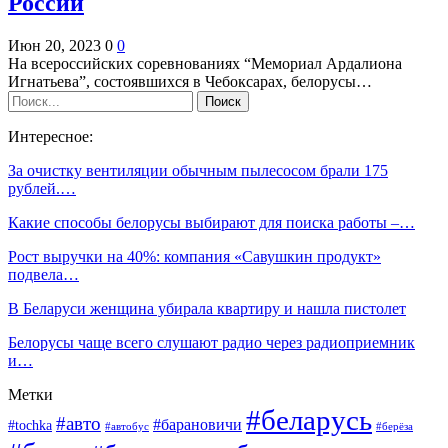
России
Июн 20, 2023
0
0
На всероссийских соревнованиях “Мемориал Ардалиона
Игнатьева”, состоявшихся в Чебоксарах, белорусы…
Интересное:
За очистку вентиляции обычным пылесосом брали 175
рублей.…
Какие способы белорусы выбирают для поиска работы –…
Рост выручки на 40%: компания «Савушкин продукт»
подвела…
В Беларуси женщина убирала квартиру и нашла пистолет
Белорусы чаще всего слушают радио через радиоприемник
и…
Метки
#беларусь
#авто
#барановичи
#tochka
#автобус
#берёза