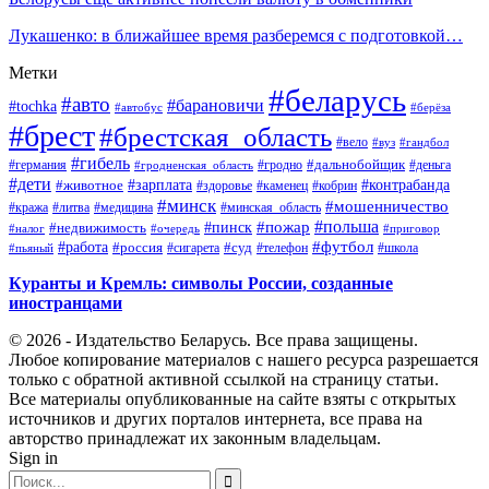
Лукашенко: в ближайшее время разберемся с подготовкой…
Метки
#беларусь
#авто
#барановичи
#tochka
#автобус
#берёза
#брест
#брестская_область
#вело
#вуз
#гандбол
#гибель
#дальнобойщик
#германия
#гродно
#гродненская_область
#деньга
#дети
#зарплата
#животное
#контрабанда
#здоровье
#каменец
#кобрин
#минск
#мошенничество
#кража
#литва
#медицина
#минская_область
#пожар
#польша
#пинск
#недвижимость
#налог
#приговор
#очередь
#работа
#футбол
#суд
#россия
#телефон
#пьяный
#сигарета
#школа
Куранты и Кремль: символы России, созданные
иностранцами
© 2026 - Издательство Беларусь. Все права защищены.
Любое копирование материалов с нашего ресурса разрешается
только с обратной активной ссылкой на страницу статьи.
Все материалы опубликованные на сайте взяты с открытых
источников и других порталов интернета, все права на
авторство принадлежат их законным владельцам.
Sign in