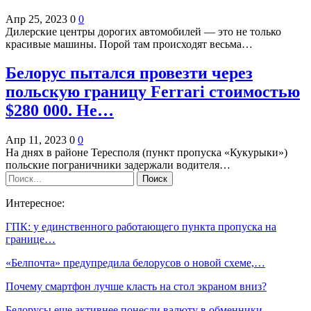
Апр 25, 2023
0
0
Дилерские центры дорогих автомобилей — это не только
красивые машины. Порой там происходят весьма…
Белорус пытался провезти через
польскую границу Ferrari стоимостью
$280 000. Не…
Апр 11, 2023
0
0
На днях в районе Тересполя (пункт пропуска «Кукурыки»)
польские пограничники задержали водителя…
Интересное:
ГПК: у единственного работающего пункта пропуска на
границе…
«Белпочта» предупредила белорусов о новой схеме,…
Почему смартфон лучше класть на стол экраном вниз?
Белорусы еще активнее понесли валюту в обменники