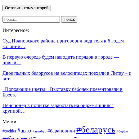
Интересное:
Суд Ивановского района приговорил водителя к 6 годам
колонии…
В первую очередь будем наводить порядок в городе —
новый…
Двое пьяных белорусов на велосипедах поехали в Литву – и
вот…
«Порхающие цветы». Выставку бабочек презентовали в
Бресте
Пенсионер в попытке заработать на бирже лишился
крупной…
Метки
#беларусь
#авто
#барановичи
#tochka
#автобус
#берёза