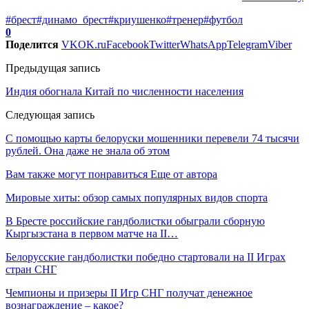
#брест
#динамо_брест
#криушенко
#тренер
#футбол
0
Поделится
VK
OK.ru
Facebook
Twitter
WhatsApp
Telegram
Viber
Предыдущая запись
Индия обогнала Китай по численности населения
Следующая запись
С помощью карты белоруски мошенники перевели 74 тысячи
рублей. Она даже не знала об этом
Вам также могут понравиться
Еще от автора
Мировые хиты: обзор самых популярных видов спорта
В Бресте российские гандболистки обыграли сборную
Кыргызстана в первом матче на II…
Белорусские гандболистки победно стартовали на II Играх
стран СНГ
Чемпионы и призеры II Игр СНГ получат денежное
вознаграждение – какое?