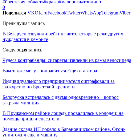
#брестская_область
#кража
#малорита
#топливо
0
Поделится
VK
OK.ru
Facebook
Twitter
WhatsApp
Telegram
Viber
Предыдущая запись
В Беларуси озвучили рейтинг авто, которые реже других
нуждаются в ремонте
Следующая запись
Чудеса контрабанды: сигареты извлекли из рамы велосипеда
Вам также могут понравиться
Еще от автора
Индивидуального предпринимателя оштрафовали за
экскурсию по Брестской крепости
Белоруска встречалась с двумя одновременно – вопрос
закрыла милиция
В Пружанском районе лошадь провалилась в колодец: на
помощь пришли спасатели
Здание склада ИП горело в Барановичском районе. Огонь
уничтожил еще и машину