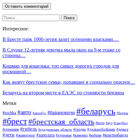
Интересное:
В Бресте парк 1000-летия залит осенними красками.…
В Слуцке 12-летняя девочка мыла окно на 9-м этаже со
стороны…
Кошмар для кошелька: топ самых дорогих городов для
роскошной…
Как живут брестские семьи, попавшие в социально опасное…
Беларусь на втором месте в ЕАЭС по стоимости бензина
Метки
#беларусь
#авто
#барановичи
#tochka
#автобус
#берёза
#брест
#брестская_область
#вело
#вуз
#гандбол
#гибель
#дальнобойщик
#германия
#гродно
#гродненская_область
#деньга
#дети
#зарплата
#животное
#контрабанда
#здоровье
#каменец
#кобрин