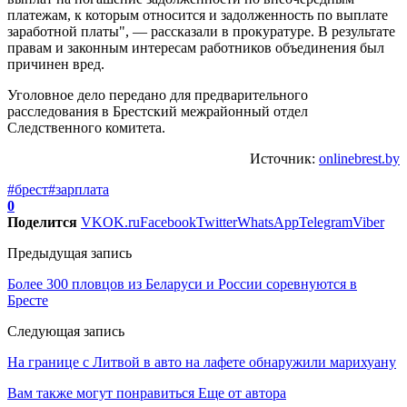
платежам, к которым относится и задолженность по выплате
заработной платы", — рассказали в прокуратуре. В результате
правам и законным интересам работников объединения был
причинен вред.
Уголовное дело передано для предварительного
расследования в Брестский межрайонный отдел
Следственного комитета.
Источник:
onlinebrest.by
#брест
#зарплата
0
Поделится
VK
OK.ru
Facebook
Twitter
WhatsApp
Telegram
Viber
Предыдущая запись
Более 300 пловцов из Беларуси и России соревнуются в
Бресте
Следующая запись
На границе с Литвой в авто на лафете обнаружили марихуану
Вам также могут понравиться
Еще от автора