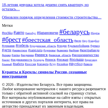
18-летняя девушка хотела дешево снять квартиру, но
осталась…
Обновлен порядок определения стоимости строительства…
Метки
#беларусь
#авто
#барановичи
#tochka
#автобус
#берёза
#брест
#брестская_область
#вело
#вуз
#гандбол
#гибель
#дальнобойщик
#германия
#гродно
#гродненская_область
#деньга
#дети
#зарплата
#животное
#контрабанда
#здоровье
#каменец
#кобрин
#минск
#мошенничество
#кража
#литва
#медицина
#минская_область
#пожар
#польша
#пинск
#недвижимость
#налог
#приговор
#очередь
#работа
#футбол
#суд
#россия
#телефон
#пьяный
#сигарета
#школа
Куранты и Кремль: символы России, созданные
иностранцами
© 2026 - Издательство Беларусь. Все права защищены.
Любое копирование материалов с нашего ресурса разрешается
только с обратной активной ссылкой на страницу статьи.
Все материалы опубликованные на сайте взяты с открытых
источников и других порталов интернета, все права на
авторство принадлежат их законным владельцам.