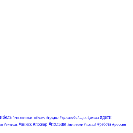
гибель
#дети
#дальнобойщик
#гродно
#гродненская_область
#деньга
#пожар
#польша
#пинск
#работа
ть
#россия
#приговор
#пьяный
#очередь