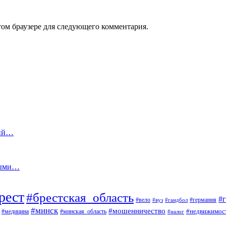
том браузере для следующего комментария.
кий…
ными…
рест
#брестская_область
#
#вело
#германия
#вуз
#гандбол
#минск
#мошенничество
#недвижимос
#медицина
#минская_область
#налог