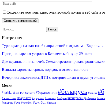
Сохраните мое имя, адрес электронной почты и веб-сайт в э
Интересное:
Туроператор назвал топ-6 направлений с отдыхом в Европе,…
Праздник варенья устроят в Беловежской пуще 29 июля
Две веранды и пять печей. Семья отремонтировала родительс
Выплата зарплаты: сроки, порядок и ответственность
Вечеринка закончилась ДТП с потерпевшими и двумя уголов
Метки
#беларусь
#б
#авто
#барановичи
#tochka
#автобус
#берёза
#зарплата
#животное
#контрабанда
#здоровье
#каменец
#кобрин
#кража
#литва
#футбол
#суд
#телефон
#сигарета
#школа