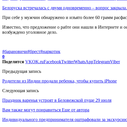
Белоруска встречалась с двумя одновременно – вопрос закрыл
При себе у мужчин обнаружено и изъято более 60 грамм расфа
Известно, что предложение о рабте они нашли в Интернете и о
возбуждено уголовное дело.
#барановичи
#брест
#наркотик
0
Поделится
VK
OK.ru
Facebook
Twitter
WhatsApp
Telegram
Viber
Предыдущая запись
Родители из Индии продали ребенка, чтобы купить iPhone
Следующая запись
Праздник варенья устроят в Беловежской пуще 29 июля
Вам также могут понравиться
Еще от автора
Индивидуального предпринимателя оштрафовали за экскурсию