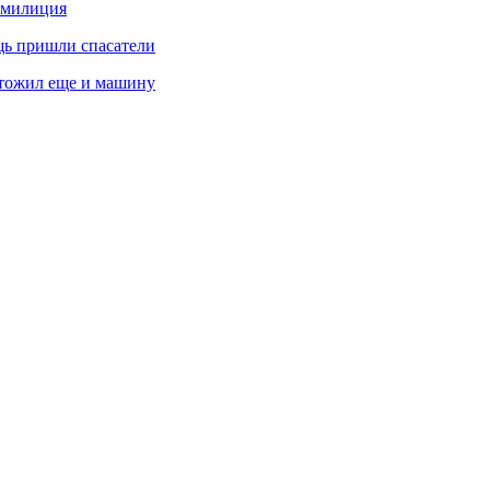
а милиция
щь пришли спасатели
чтожил еще и машину