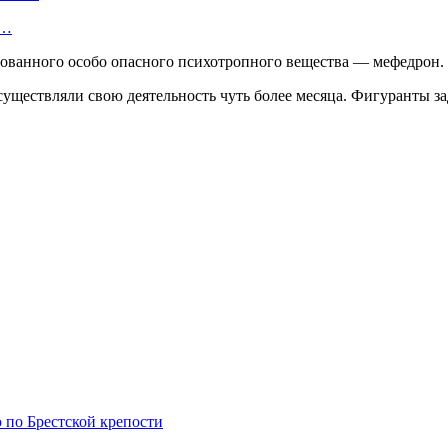
а…
сованного особо опасного психотропного вещества — мефедрон.
существляли свою деятельность чуть более месяца. Фигуранты з
 по Брестской крепости