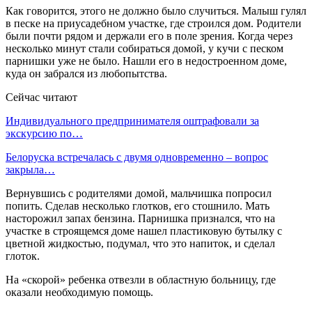
Как говорится, этого не должно было случиться. Малыш гулял
в песке на приусадебном участке, где строился дом. Родители
были почти рядом и держали его в поле зрения. Когда через
несколько минут стали собираться домой, у кучи с песком
парнишки уже не было. Нашли его в недостроенном доме,
куда он забрался из любопытства.
Сейчас читают
Индивидуального предпринимателя оштрафовали за
экскурсию по…
Белоруска встречалась с двумя одновременно – вопрос
закрыла…
Вернувшись с родителями домой, мальчишка попросил
попить. Сделав несколько глотков, его стошнило. Мать
насторожил запах бензина. Парнишка признался, что на
участке в строящемся доме нашел пластиковую бутылку с
цветной жидкостью, подумал, что это напиток, и сделал
глоток.
На «скорой» ребенка отвезли в областную больницу, где
оказали необходимую помощь.