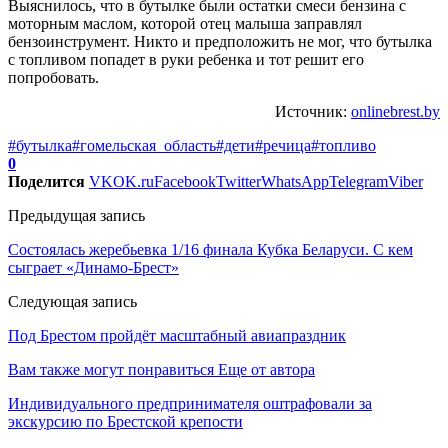
Выяснилось, что в бутылке были остатки смеси бензина с
моторным маслом, которой отец малыша заправлял
бензоинструмент. Никто и предположить не мог, что бутылка
с топливом попадет в руки ребенка и тот решит его
попробовать.
Источник:
onlinebrest.by
#бутылка
#гомельская_область
#дети
#речица
#топливо
0
Поделится
VK
OK.ru
Facebook
Twitter
WhatsApp
Telegram
Viber
Предыдущая запись
Состоялась жеребьевка 1/16 финала Кубка Беларуси. С кем
сыграет «Динамо-Брест»
Следующая запись
Под Брестом пройдёт масштабный авиапраздник
Вам также могут понравиться
Еще от автора
Индивидуального предпринимателя оштрафовали за
экскурсию по Брестской крепости